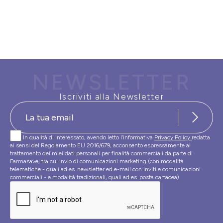
NEWSLETTER
Iscriviti alla Newsletter
In qualità di interessato, avendo letto l’informativa
Privacy Policy
redatta
ai sensi del Regolamento EU 2016/679, acconsento espressamente al
trattamento dei miei dati personali per finalità commerciali da parte di
Farmasave, tra cui invio di comunicazioni marketing (con modalità
telematiche - quali ad es. newsletter ed e-mail con inviti e comunicazioni
commerciali - e modalità tradizionali, quali ad es. posta cartacea)