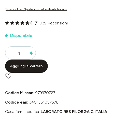
Tasse incluse. Spedizione calcolata al checkout
4.7
1039 Recensioni
Valutazione media di 0 su 5 stelle
Disponibile
Aggiungi al carrello
Codice Minsan:
979370727
Codice ean:
3401361057578
Casa farmaceutica:
LABORATOIRES FILORGA C.ITALIA