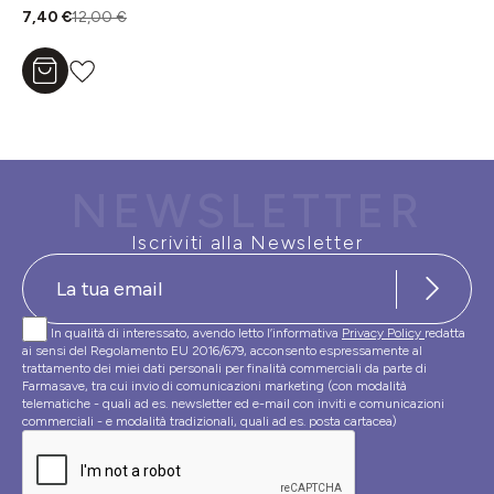
7,40 €
12,00 €
Aggiungi al carrello
NEWSLETTER
Iscriviti alla Newsletter
In qualità di interessato, avendo letto l’informativa
Privacy Policy
redatta
ai sensi del Regolamento EU 2016/679, acconsento espressamente al
trattamento dei miei dati personali per finalità commerciali da parte di
Farmasave, tra cui invio di comunicazioni marketing (con modalità
telematiche - quali ad es. newsletter ed e-mail con inviti e comunicazioni
commerciali - e modalità tradizionali, quali ad es. posta cartacea)