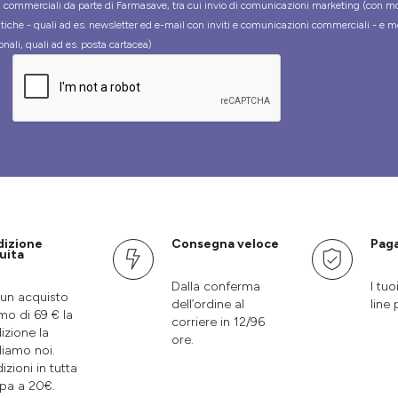
tà commerciali da parte di Farmasave, tra cui invio di comunicazioni marketing (con m
tiche - quali ad es. newsletter ed e-mail con inviti e comunicazioni commerciali - e m
onali, quali ad es. posta cartacea)
dizione
Consegna veloce
Paga
uita
Dalla conferma
I tuo
un acquisto
dell’ordine al
line 
mo di 69 € la
corriere in 12/96
izione la
ore.
liamo noi.
izioni in tutta
pa a 20€.