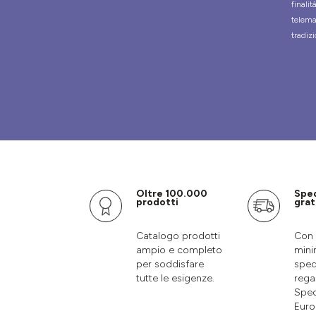
finali
telema
tradizi
Oltre 100.000
Spe
prodotti
grat
Catalogo prodotti
Con 
ampio e completo
mini
per soddisfare
sped
tutte le esigenze.
rega
Sped
Euro