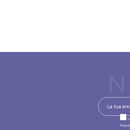
N
In
Regola