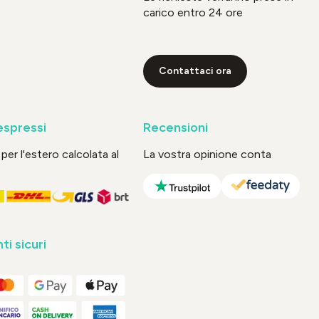
carico entro 24 ore
Contattaci ora
espressi
Recensioni
per l'estero calcolata al
La vostra opinione conta
i sicuri