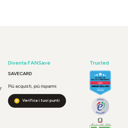
Diventa FANSave
Trusted
SAVECARD
Più acquisti, più risparmi.
7
Verifica i tuoi punti