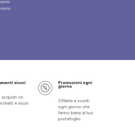
odalità
odalità
menti sicuri
Promozioni ogni
giorno
i acquisti on
Offerte e sconti
protetti e sicuri.
ogni giorno che
fanno bene al tuo
portafoglio.