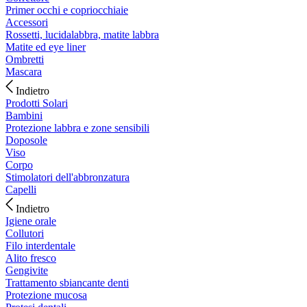
Primer occhi e copriocchiaie
Accessori
Rossetti, lucidalabbra, matite labbra
Matite ed eye liner
Ombretti
Mascara
Indietro
Prodotti Solari
Bambini
Protezione labbra e zone sensibili
Doposole
Viso
Corpo
Stimolatori dell'abbronzatura
Capelli
Indietro
Igiene orale
Collutori
Filo interdentale
Alito fresco
Gengivite
Trattamento sbiancante denti
Protezione mucosa