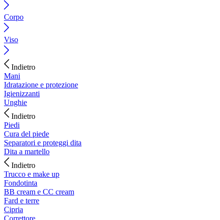
Corpo
Viso
Indietro
Mani
Idratazione e protezione
Igienizzanti
Unghie
Indietro
Piedi
Cura del piede
Separatori e proteggi dita
Dita a martello
Indietro
Trucco e make up
Fondotinta
BB cream e CC cream
Fard e terre
Cipria
Correttore