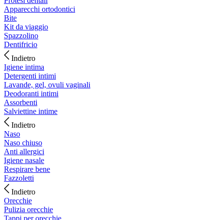
Protesi dentali
Apparecchi ortodontici
Bite
Kit da viaggio
Spazzolino
Dentifricio
Indietro
Igiene intima
Detergenti intimi
Lavande, gel, ovuli vaginali
Deodoranti intimi
Assorbenti
Salviettine intime
Indietro
Naso
Naso chiuso
Anti allergici
Igiene nasale
Respirare bene
Fazzoletti
Indietro
Orecchie
Pulizia orecchie
Tappi per orecchie