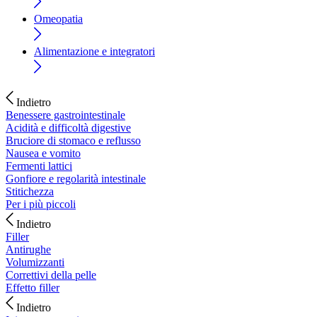
Omeopatia
Alimentazione e integratori
Indietro
Benessere gastrointestinale
Acidità e difficoltà digestive
Bruciore di stomaco e reflusso
Nausea e vomito
Fermenti lattici
Gonfiore e regolarità intestinale
Stitichezza
Per i più piccoli
Indietro
Filler
Antirughe
Volumizzanti
Correttivi della pelle
Effetto filler
Indietro