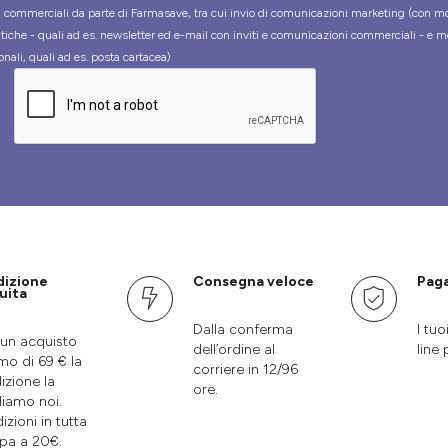
tà commerciali da parte di Farmasave, tra cui invio di comunicazioni marketing (con m
tiche - quali ad es. newsletter ed e-mail con inviti e comunicazioni commerciali - e m
onali, quali ad es. posta cartacea)
dizione
Consegna veloce
Paga
uita
Dalla conferma
I tuo
un acquisto
dell’ordine al
line 
mo di 69 € la
corriere in 12/96
izione la
ore.
liamo noi.
izioni in tutta
pa a 20€.