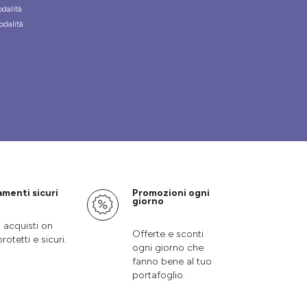
odalità
odalità
menti sicuri
Promozioni ogni
giorno
i acquisti on
Offerte e sconti
protetti e sicuri.
ogni giorno che
fanno bene al tuo
portafoglio.