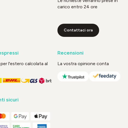
Le richieste verranno prese in
carico entro 24 ore
Contattaci ora
espressi
Recensioni
per l'estero calcolata al
La vostra opinione conta
i sicuri