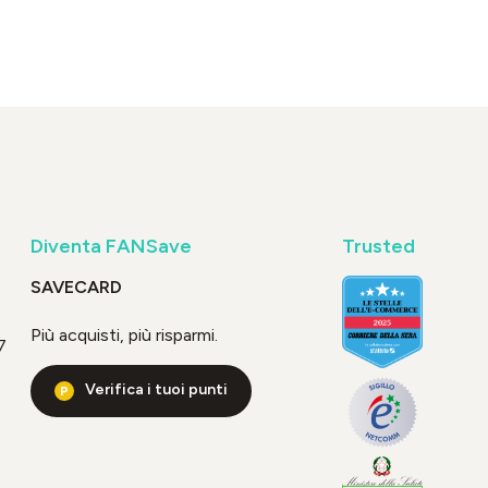
Diventa FANSave
Trusted
SAVECARD
Più acquisti, più risparmi.
7
Verifica i tuoi punti