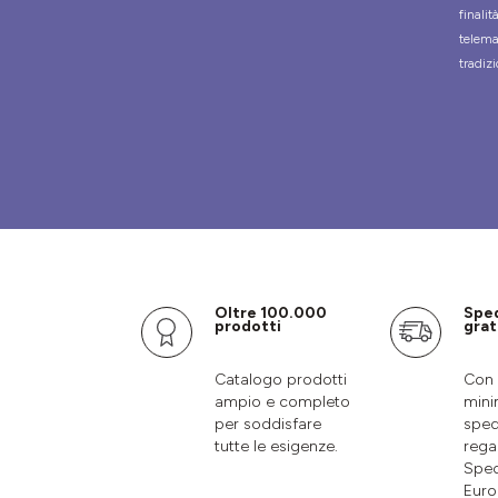
finali
telema
tradizi
Oltre 100.000
Spe
prodotti
grat
Catalogo prodotti
Con 
ampio e completo
mini
per soddisfare
sped
tutte le esigenze.
rega
Sped
Euro