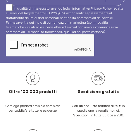
In qualità di interessato, avendo letto l’informativa
Privacy Policy
redatta
ai sensi del Regolamento EU 2016/679, acconsento espressamente al
trattamento dei miei dati personali per finalità commerciali da parte di
Farmasave, tra cui invio di comunicazioni marketing (con modalità
telematiche - quali ad es. newsletter ed e-mail con inviti e comunicazioni
commerciali - e modalità tradizionali, quali ad es. posta cartacea)
Oltre 100.000 prodotti
Spedizione gratuita
Catalogo prodotti ampio e completo
Con un acquisto minimo di 69 € la
per soddisfare tutte le esigenze.
spedizione la regaliamo noi.
Spedizioni in tutta Europa a 20€.