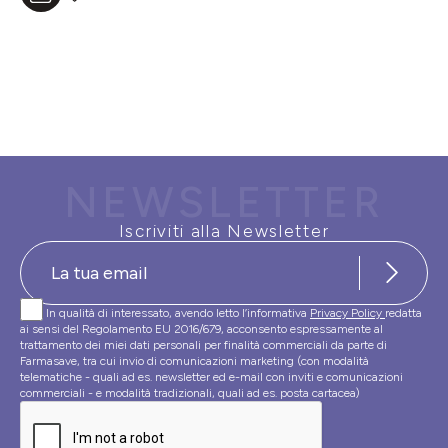
NEWSLETTER
Iscriviti alla Newsletter
In qualità di interessato, avendo letto l’informativa
Privacy Policy
redatta
ai sensi del Regolamento EU 2016/679, acconsento espressamente al
trattamento dei miei dati personali per finalità commerciali da parte di
Farmasave, tra cui invio di comunicazioni marketing (con modalità
telematiche - quali ad es. newsletter ed e-mail con inviti e comunicazioni
commerciali - e modalità tradizionali, quali ad es. posta cartacea)