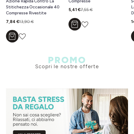
Azione Rapida Contro La
Compresse
S
Stitichezza Occasionale 40
L
5,41 €
7,55 €
Compresse Rivestite
D
7,84 €
13,90 €
1
Aggiungi al carrello
Aggiungi al carrello
PROMO
Scopri le nostre offerte