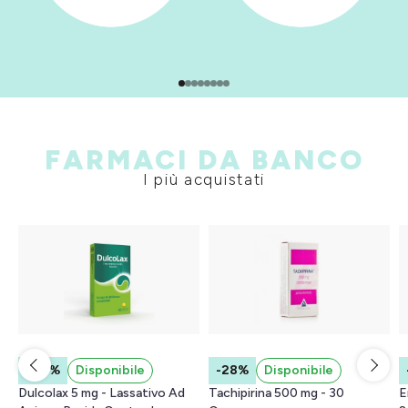
FARMACI DA BANCO
I più acquistati
-44%
Disponibile
-28%
Disponibile
Dulcolax 5 mg - Lassativo Ad
Tachipirina 500 mg - 30
E