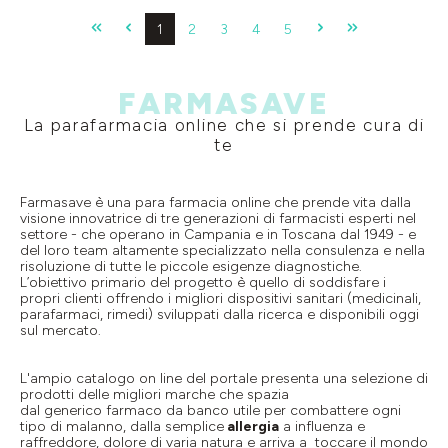
Pagina
Pagina
Pagina
Pagina
Pagina
1
2
3
4
5
FARMASAVE
La parafarmacia online che si prende cura di
te
Farmasave è una para farmacia online che prende vita dalla
visione innovatrice di tre generazioni di farmacisti esperti nel
settore - che operano in Campania e in Toscana dal 1949 - e
del loro team altamente specializzato nella consulenza e nella
risoluzione di tutte le piccole esigenze diagnostiche.
L’obiettivo primario del progetto è quello di soddisfare i
propri clienti offrendo i migliori dispositivi sanitari (medicinali,
parafarmaci, rimedi) sviluppati dalla ricerca e disponibili oggi
sul mercato.
L'ampio catalogo on line del portale presenta una selezione di
prodotti delle migliori marche che spazia
dal generico
farmaco da banco
utile per combattere ogni
tipo di malanno, dalla semplice
allergia
a
influenza e
raffreddore
, dolore di varia natura e arriva a toccare il mondo