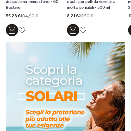
occhi per pelli da normali a
minerali, Carnitina, vitamine, per
molto sensibili - 500 ml
Stanchezza Mentale e Fisica,
utile in caso di spossatezza -
8,21 €
22,50 €
13,95 €
25,00 €
20 Bustine
Aggiungi al carrello
Aggiungi al carrello