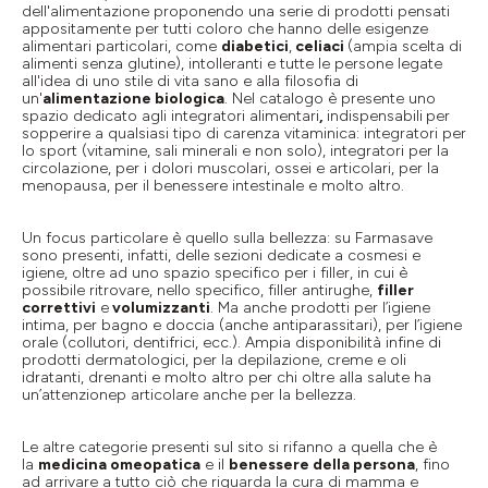
dell'alimentazione proponendo una serie di prodotti pensati
appositamente per tutti coloro che hanno delle esigenze
alimentari particolari, come
diabetici
,
celiaci
(ampia scelta di
alimenti senza glutine), intolleranti e tutte le persone legate
all'idea di uno stile di vita sano e alla filosofia di
un'
alimentazione biologica
. Nel catalogo è presente uno
spazio dedicato agli
integratori alimentari
,
indispensabili
per
sopperire a qualsiasi tipo di carenza vitaminica:
integratori per
lo sport
(vitamine, sali minerali e non solo), integratori per la
circolazione, per i dolori muscolari, ossei e articolari, per la
menopausa, per il benessere intestinale e molto altro.
Un focus particolare è quello sulla bellezza: su Farmasave
sono presenti, infatti, delle sezioni dedicate a
cosmesi e
igiene
, oltre ad uno spazio specifico per i
filler
, in cui è
possibile ritrovare, nello specifico,
filler antirughe
,
filler
correttivi
e
volumizzanti
. Ma anche prodotti per l’igiene
intima, per bagno e doccia (anche antiparassitari), per l’igiene
orale (collutori, dentifrici, ecc.). Ampia disponibilità infine di
prodotti dermatologici, per la depilazione, creme e oli
idratanti, drenanti e molto altro per chi oltre alla salute ha
un’attenzionep articolare anche per la bellezza.
Le altre categorie presenti sul sito si rifanno a quella che è
la
medicina omeopatica
e il
benessere della persona
, fino
ad arrivare a tutto ciò che riguarda la cura di
mamma e