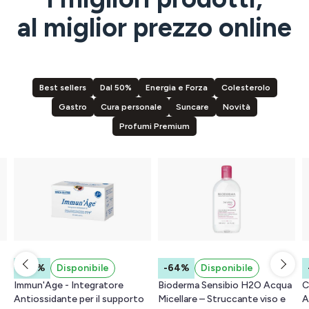
al miglior prezzo online
Best sellers
Dal 50%
Energia e Forza
Colesterolo
Gastro
Cura personale
Suncare
Novità
Profumi Premium
M
P
I
-
-64%
Disponibile
-44%
Disponibile
2
Bioderma Sensibio H2O Acqua
Carnidyn Plus Integratore
Micellare – Struccante viso e
Alimentare a base di Sali