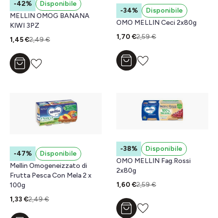
-42%
Disponibile
-34%
Disponibile
MELLIN OMOG BANANA
OMO MELLIN Ceci 2x80g
KIWI 3PZ
1,70 €
2,59 €
1,45 €
2,49 €
Aggiungi al carrello
Aggiungi al carrello
-38%
Disponibile
-47%
Disponibile
OMO MELLIN Fag.Rossi
Mellin Omogeneizzato di
2x80g
Frutta Pesca Con Mela 2 x
1,60 €
2,59 €
100g
1,33 €
2,49 €
Aggiungi al carrello