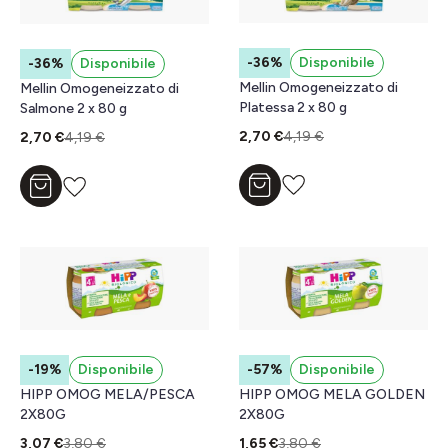
-36%
Disponibile
-36%
Disponibile
Mellin Omogeneizzato di
Mellin Omogeneizzato di
Platessa 2 x 80 g
Salmone 2 x 80 g
2,70 €
4,19 €
2,70 €
4,19 €
Aggiungi al carrello
Aggiungi al carrello
-19%
Disponibile
-57%
Disponibile
HIPP OMOG MELA/PESCA
HIPP OMOG MELA GOLDEN
2X80G
2X80G
3,07 €
3,80 €
1,65 €
3,80 €