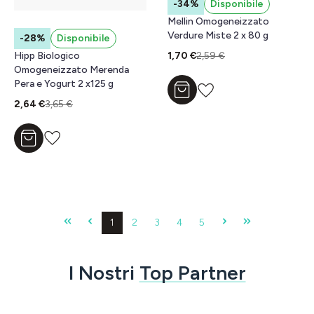
-34%
Disponibile
Mellin Omogeneizzato
Verdure Miste 2 x 80 g
-28%
Disponibile
Hipp Biologico
1,70 €
2,59 €
Omogeneizzato Merenda
Pera e Yogurt 2 x125 g
Aggiungi al carrello
2,64 €
3,65 €
Aggiungi al carrello
Pagina
Pagina
Pagina
Pagina
Pagina
1
2
3
4
5
I Nostri
Top Partner