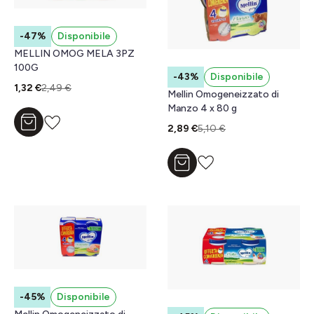
-47%
Disponibile
MELLIN OMOG MELA 3PZ
100G
-43%
Disponibile
1,32 €
2,49 €
Mellin Omogeneizzato di
Manzo 4 x 80 g
Aggiungi al carrello
2,89 €
5,10 €
Aggiungi al carrello
-45%
Disponibile