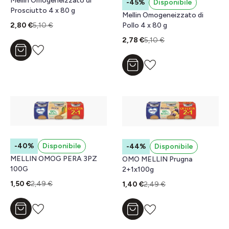
Mellin Omogeneizzato di
-45%
Disponibile
Prosciutto 4 x 80 g
Mellin Omogeneizzato di
Pollo 4 x 80 g
2,80 €
5,10 €
2,78 €
5,10 €
Aggiungi al carrello
Aggiungi al carrello
-40%
Disponibile
-44%
Disponibile
MELLIN OMOG PERA 3PZ
OMO MELLIN Prugna
100G
2+1x100g
1,50 €
2,49 €
1,40 €
2,49 €
Aggiungi al carrello
Aggiungi al carrello