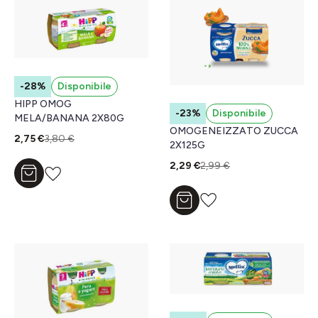
-28%
Disponibile
HIPP OMOG
-23%
Disponibile
MELA/BANANA 2X80G
OMOGENEIZZATO ZUCCA
2,75 €
3,80 €
2X125G
2,29 €
2,99 €
Aggiungi al carrello
Aggiungi al carrello