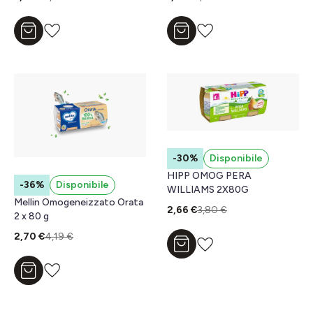
Aggiungi al carrello
Aggiungi al carrello
-30%
Disponibile
HIPP OMOG PERA
-36%
Disponibile
WILLIAMS 2X80G
Mellin Omogeneizzato Orata
2,66 €
3,80 €
2 x 80 g
2,70 €
4,19 €
Aggiungi al carrello
Aggiungi al carrello