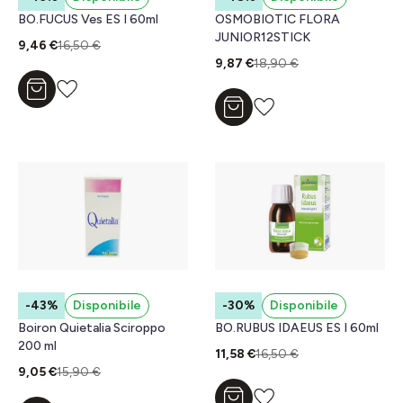
BO.FUCUS Ves ES I 60ml
OSMOBIOTIC FLORA
JUNIOR12STICK
9,46 €
16,50 €
9,87 €
18,90 €
Aggiungi al carrello
Aggiungi al carrello
-43%
Disponibile
-30%
Disponibile
Boiron Quietalia Sciroppo
BO.RUBUS IDAEUS ES I 60ml
200 ml
11,58 €
16,50 €
9,05 €
15,90 €
Aggiungi al carrello