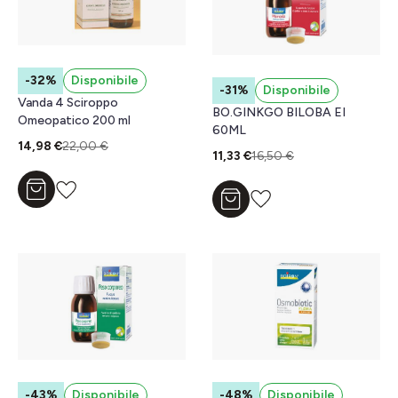
-32%
Disponibile
-31%
Disponibile
Vanda 4 Sciroppo
BO.GINKGO BILOBA EI
Omeopatico 200 ml
60ML
14,98 €
22,00 €
11,33 €
16,50 €
Aggiungi al carrello
Aggiungi al carrello
-43%
Disponibile
-48%
Disponibile