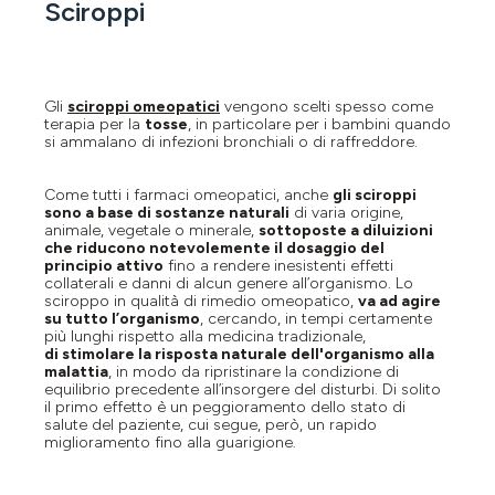
Sciroppi
Gli
sciroppi omeopatici
vengono scelti spesso come
terapia per la
tosse
, in particolare per i bambini quando
si ammalano di infezioni bronchiali o di raffreddore.
Come tutti i farmaci omeopatici, anche
gli sciroppi
sono a base di sostanze naturali
di varia origine,
animale, vegetale o minerale,
sottoposte a diluizioni
che riducono notevolemente il dosaggio del
principio attivo
fino a rendere inesistenti
effetti
collaterali
e danni di alcun genere all’organismo. Lo
sciroppo in qualità di rimedio omeopatico,
v
a ad agire
su tutto l’organismo
, cercando, in tempi certamente
più lunghi rispetto alla medicina tradizionale,
di
stimolare la risposta naturale dell'organismo alla
malattia
, i
n modo da ripristinare la condizione di
equilibrio precedente all’insorgere del
disturbi
. Di solito
il primo effetto è un
peggioramento
dello stato di
salute del paziente, cui segue, però, un rapido
miglioramento fino alla
guarigione
.