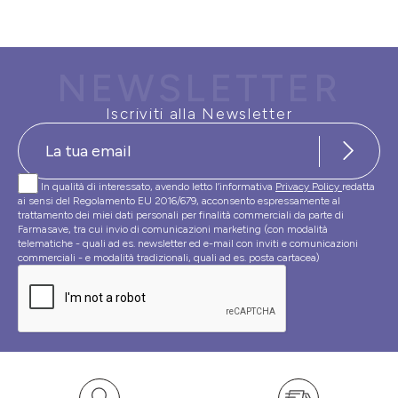
NEWSLETTER
Iscriviti alla Newsletter
In qualità di interessato, avendo letto l’informativa
Privacy Policy
redatta
ai sensi del Regolamento EU 2016/679, acconsento espressamente al
trattamento dei miei dati personali per finalità commerciali da parte di
Farmasave, tra cui invio di comunicazioni marketing (con modalità
telematiche - quali ad es. newsletter ed e-mail con inviti e comunicazioni
commerciali - e modalità tradizionali, quali ad es. posta cartacea)