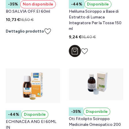
-35%
Non disponibile
-44%
Disponibile
BO.SALVIA OFF.EI 60ml
Heliluma Sciroppo a Base di
Estratto di Lumaca
10,73 €
16,50 €
Integratore Per la Tosse 150
ml
Dettaglio prodotto
9,24 €
16,40 €
Aggiungi al carrello
-35%
Disponibile
-44%
Disponibile
Oti Fitolipto Sciroppo
ECHINACEA ANG EI 60ML
Medicinale Omeopatico 200
IN