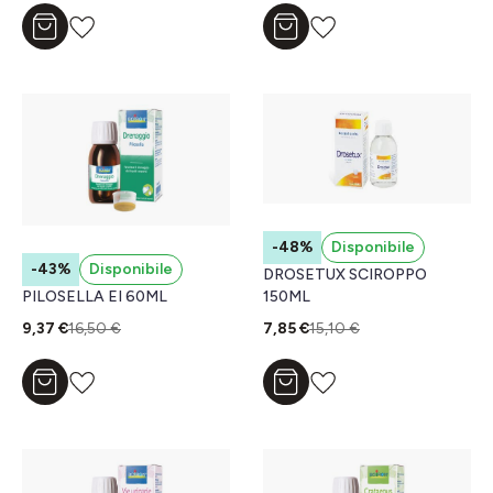
Aggiungi al carrello
Aggiungi al carrello
-48%
Disponibile
-43%
Disponibile
DROSETUX SCIROPPO
PILOSELLA EI 60ML
150ML
9,37 €
16,50 €
7,85 €
15,10 €
Aggiungi al carrello
Aggiungi al carrello