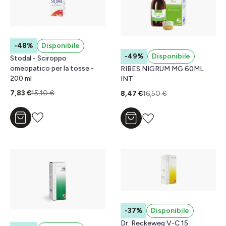
-48%
Disponibile
-49%
Disponibile
Stodal - Sciroppo
omeopatico per la tosse -
RIBES NIGRUM MG 60ML
200 ml
INT
7,83 €
15,10 €
8,47 €
16,50 €
Aggiungi al carrello
Aggiungi al carrello
-37%
Disponibile
Dr. Reckeweg V-C 15