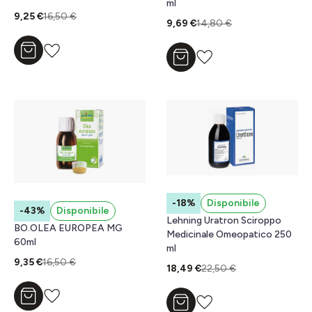
ml
9,25 €
16,50 €
9,69 €
14,80 €
Aggiungi al carrello
Aggiungi al carrello
-18%
Disponibile
-43%
Disponibile
Lehning Uratron Sciroppo
BO.OLEA EUROPEA MG
Medicinale Omeopatico 250
60ml
ml
9,35 €
16,50 €
18,49 €
22,50 €
Aggiungi al carrello
Aggiungi al carrello