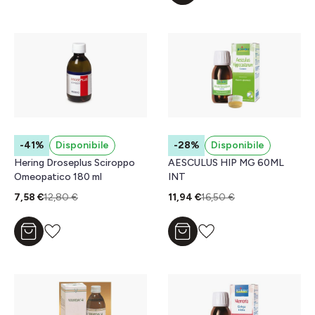
-41%
Disponibile
-28%
Disponibile
Hering Droseplus Sciroppo
AESCULUS HIP MG 60ML
Omeopatico 180 ml
INT
7,58 €
12,80 €
11,94 €
16,50 €
Aggiungi al carrello
Aggiungi al carrello