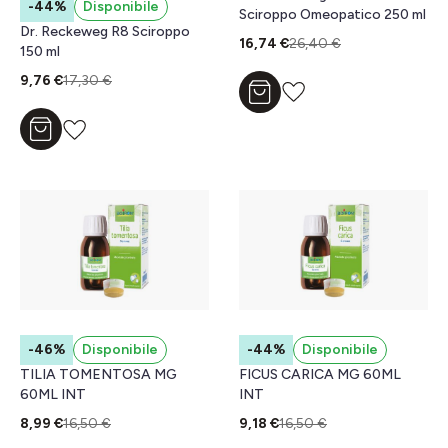
-44%
Disponibile
Sciroppo Omeopatico 250 ml
Dr. Reckeweg R8 Sciroppo
16,74 €
26,40 €
150 ml
9,76 €
17,30 €
Aggiungi al carrello
Aggiungi al carrello
-46%
Disponibile
-44%
Disponibile
TILIA TOMENTOSA MG
FICUS CARICA MG 60ML
60ML INT
INT
8,99 €
16,50 €
9,18 €
16,50 €