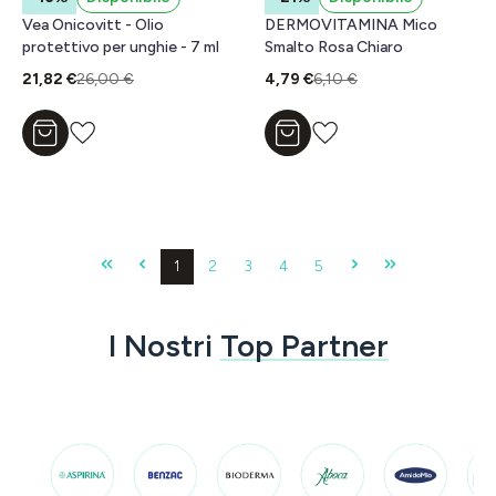
Vea Onicovitt - Olio
DERMOVITAMINA Mico
protettivo per unghie - 7 ml
Smalto Rosa Chiaro
21,82 €
26,00 €
4,79 €
6,10 €
Aggiungi al carrello
Aggiungi al carrello
Pagina
Pagina
Pagina
Pagina
Pagina
1
2
3
4
5
I Nostri
Top Partner