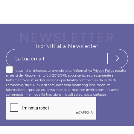
NEWSLETTER
Iscriviti alla Newsletter
In qualità di interessato, avendo letto l’informativa
Privacy Policy
redatta
ai sensi del Regolamento EU 2016/679, acconsento espressamente al
trattamento dei miei dati personali per finalità commerciali da parte di
Farmasave, tra cui invio di comunicazioni marketing (con modalità
telematiche - quali ad es. newsletter ed e-mail con inviti e comunicazioni
commerciali - e modalità tradizionali, quali ad es. posta cartacea)