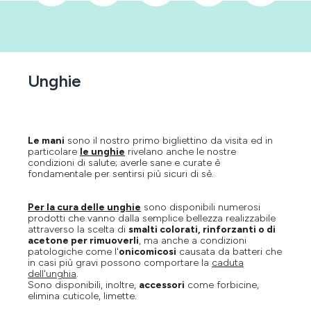
Unghie
Le mani
sono il nostro primo bigliettino da visita ed in
particolare
le unghie
rivelano anche le nostre
condizioni di salute; averle sane e curate è
fondamentale per sentirsi più sicuri di sè.
Per la cura delle unghie
sono disponibili numerosi
prodotti che vanno dalla semplice bellezza realizzabile
attraverso la scelta di
smalti colorati, rinforzanti o di
acetone per rimuoverli
, ma anche a condizioni
patologiche come l'
onicomicosi
causata da batteri che
in casi più gravi possono comportare la
caduta
dell'unghia
.
Sono disponibili, inoltre,
accessori
come forbicine,
elimina cuticole, limette.