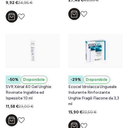
27,48 €
49,50 €
9,92 €
24,95 €
Aggiungi al carrello
Aggiungi al carrello
-50%
Disponibile
-29%
Disponibile
SVR Xérial 40 Gel Unghie
Ecocel Idrolacca Ungueale
Rovinate Ingiallite ed
Indurente Rinforzante
Ispessite 10 ml
Unghie Fragili Flacone da 3,3
ml
11,58 €
23,00 €
15,90 €
22,50 €
Aggiungi al carrello
Aggiungi al carrello