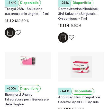
-44%
Disponibile
-23%
Disponibile
Trosyd 28% - Soluzione
Dermovitamina Micoblock
cutanea per le unghie - 12 ml
3in1 Soluzione Ungueale -
Onicomicosi - 7 ml
18,30 €
32,50 €
15,35 €
19,90 €
Aggiungi al carrello
Aggiungi al carrello
-60%
Disponibile
-44%
Disponibile
Biomineral Unghie
AnnurKap Plus Integratore
Integratore per il Benessere
Caduta Capelli 60 Capsule
delle Unghie