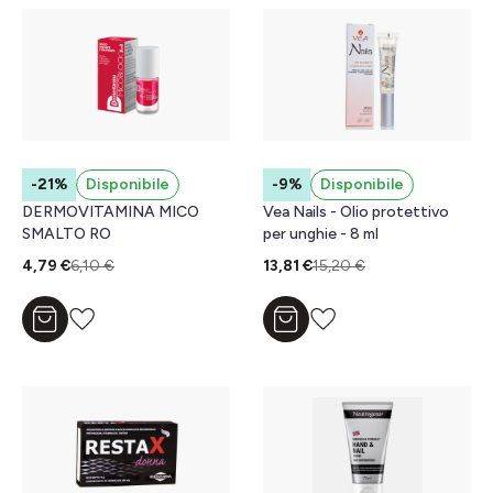
-21%
Disponibile
-9%
Disponibile
DERMOVITAMINA MICO
Vea Nails - Olio protettivo
SMALTO RO
per unghie - 8 ml
4,79 €
6,10 €
13,81 €
15,20 €
Aggiungi al carrello
Aggiungi al carrello