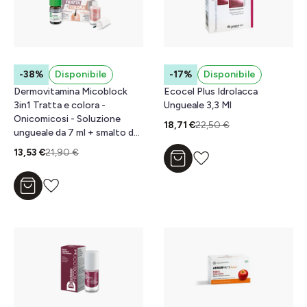
-38%
Disponibile
-17%
Disponibile
Dermovitamina Micoblock
Ecocel Plus Idrolacca
3in1 Tratta e colora -
Ungueale 3,3 Ml
Onicomicosi - Soluzione
18,71 €
22,50 €
ungueale da 7 ml + smalto da
5 ml
13,53 €
21,90 €
Aggiungi al carrello
Aggiungi al carrello