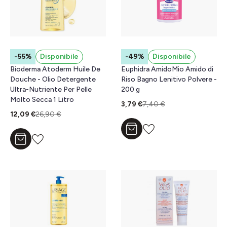
-55%
Disponibile
-49%
Disponibile
Bioderma Atoderm Huile De
Euphidra AmidoMio Amido di
Douche - Olio Detergente
Riso Bagno Lenitivo Polvere -
Ultra-Nutriente Per Pelle
200 g
Molto Secca 1 Litro
3,79 €
7,40 €
12,09 €
26,90 €
Aggiungi al carrello
Aggiungi al carrello