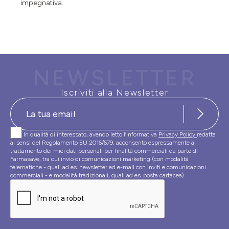
impegnativa.
NEWSLETTER
Iscriviti alla Newsletter
In qualità di interessato, avendo letto l’informativa
Privacy Policy
redatta
ai sensi del Regolamento EU 2016/679, acconsento espressamente al
trattamento dei miei dati personali per finalità commerciali da parte di
Farmasave, tra cui invio di comunicazioni marketing (con modalità
telematiche - quali ad es. newsletter ed e-mail con inviti e comunicazioni
commerciali - e modalità tradizionali, quali ad es. posta cartacea)