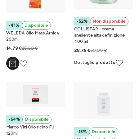
-52%
Non disponibile
-41%
Disponibile
COLLISTAR - crema
WELEDA Olio Mass.Arnica
snellente alta definizione
200ml
400 ml
14,79 €
25,00 €
28,79 €
60,00 €
Dettaglio prodotto
Aggiungi al carrello
-54%
Disponibile
Marco Viti Olio ricino FU
-13%
Disponibile
120ml