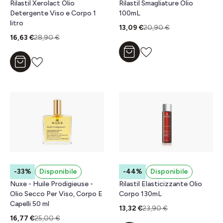
Rilastil Xerolact Olio
Rilastil Smagliature Olio
Detergente Viso e Corpo 1
100mL
litro
13,09 €
20,90 €
16,63 €
28,90 €
Aggiungi al carrello
Aggiungi al carrello
-33%
Disponibile
-44%
Disponibile
Nuxe - Huile Prodigieuse -
Rilastil Elasticizzante Olio
Olio Secco Per Viso, Corpo E
Corpo 130mL
Capelli 50 ml
13,32 €
23,90 €
16,77 €
25,00 €