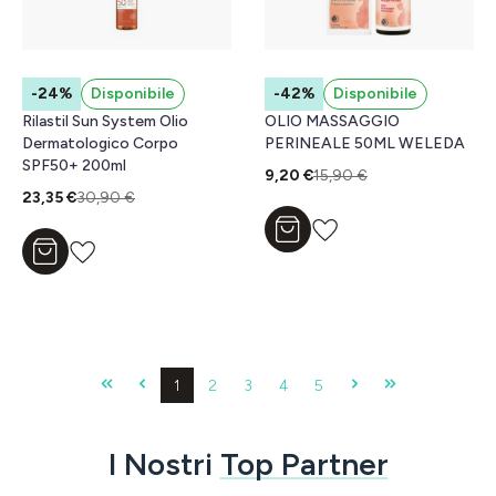
-24%
Disponibile
-42%
Disponibile
Rilastil Sun System Olio
OLIO MASSAGGIO
Dermatologico Corpo
PERINEALE 50ML WELEDA
SPF50+ 200ml
9,20 €
15,90 €
23,35 €
30,90 €
Aggiungi al carrello
Aggiungi al carrello
Pagina
Pagina
Pagina
Pagina
Pagina
1
2
3
4
5
I Nostri
Top Partner