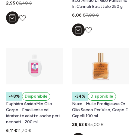
EOS Amido Di Riso Purissimo
2,95 €
6,40 €
In Cannoli Barattolo 250 g
6,06 €
7,00 €
Aggiungi al carrello
Aggiungi al carrello
-48%
Disponibile
-34%
Disponibile
Euphidra AmidoMio Olio
Nuxe - Huile Prodigieuse Or -
Corpo - Emolliente ed
Olio Secco Per Viso, Corpo E
idratante adatto anche per i
Capelli 100 ml
neonati - 200 ml
29,63 €
45,00 €
6,11 €
11,70 €