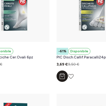
onibile
-61%
Disponibile
ciche Cer.Ovali 6pz
PIC Disch.Callif.Paracalli24p
 €
3,69 €
9,50 €
l carrello
Aggiungi al carrello