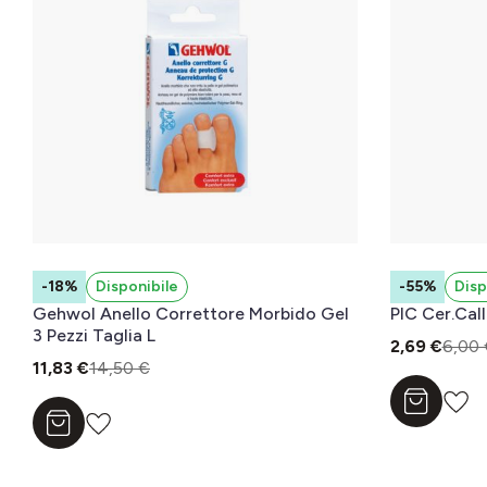
-18%
Disponibile
-55%
Disp
Gehwol Anello Correttore Morbido Gel
PIC Cer.Call
3 Pezzi Taglia L
2,69 €
6,00 
11,83 €
14,50 €
Aggiungi a
Aggiungi al carrello