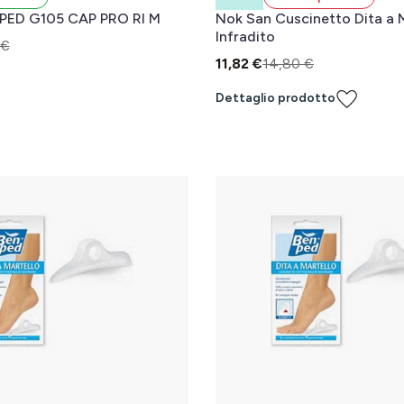
ED G105 CAP PRO RI M
Nok San Cuscinetto Dita a 
Infradito
 €
11,82 €
14,80 €
l carrello
Dettaglio prodotto