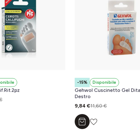
onibile
-15%
Disponibile
if.Rit.2pz
Gehwol Cuscinetto Gel Dita
Destro
€
9,84 €
11,60 €
l carrello
Aggiungi al carrello