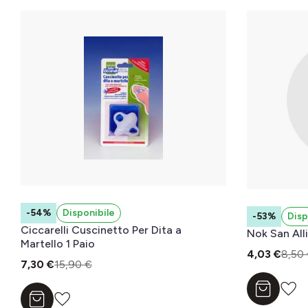
-54%
Disponibile
-53%
Disp
Ciccarelli Cuscinetto Per Dita a
Nok San Alli
Martello 1 Paio
4,03 €
8,50
7,30 €
15,90 €
Aggiungi a
Aggiungi al carrello