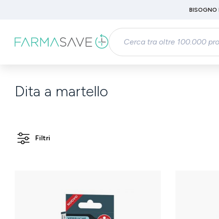
Passa al contenuto principale
BISOGNO 
Salta alla ricerca
Passa alla navigazione principale
Dita a martello
Filtri