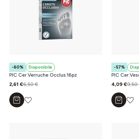
-60%
Disponibile
-57%
Disp
PIC Cer.Verruche Occlus.16pz
PIC Cer.Ves
2,61 €
6,50 €
4,09 €
9,50
Aggiungi al carrello
Aggiungi a