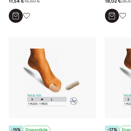
11,54 €
15,50 €
18,02 €
26,5
Aggiungi al carrello
Aggiungi a
-15%
Disponibile
-17%
Disp