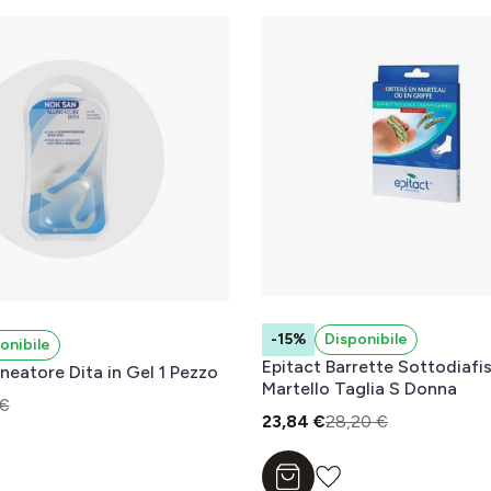
-15%
Disponibile
onibile
Epitact Barrette Sottodiafis
neatore Dita in Gel 1 Pezzo
Martello Taglia S Donna
 €
23,84 €
28,20 €
l carrello
Aggiungi al carrello