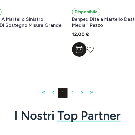
Disponibile
 A Martello Sinistro
Benped Dita a Martello Dest
 Di Sostegno Misura Grande
Media 1 Pezzo
12,00 €
l carrello
Aggiungi al carrello
Pagina
Pagina
1
2
I Nostri
Top Partner