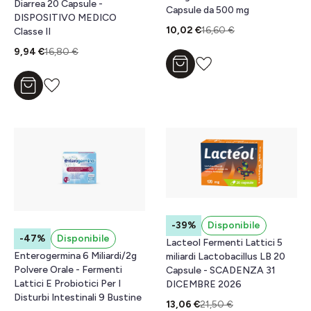
Diarrea 20 Capsule -
Capsule da 500 mg
DISPOSITIVO MEDICO
10,02 €
16,60 €
Classe II
9,94 €
16,80 €
Aggiungi al carrello
Aggiungi al carrello
-39%
Disponibile
-47%
Disponibile
Lacteol Fermenti Lattici 5
Enterogermina 6 Miliardi/2g
miliardi Lactobacillus LB 20
Polvere Orale - Fermenti
Capsule - SCADENZA 31
Lattici E Probiotici Per I
DICEMBRE 2026
Disturbi Intestinali 9 Bustine
13,06 €
21,50 €