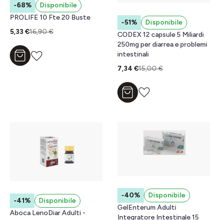
-68%
Disponibile
PROLIFE 10 Fte 20 Buste
-51%
Disponibile
5,33 €
16,90 €
CODEX 12 capsule 5 Miliardi
250mg per diarrea e problemi
intestinali
Aggiungi al carrello
7,34 €
15,00 €
Aggiungi al carrello
-40%
Disponibile
-41%
Disponibile
GelEnterum Adulti
Aboca LenoDiar Adulti -
Integratore Intestinale 15