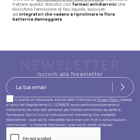
trattare questo disturbo con
farmaci antidiarroici
che
blocchino l'emissione di feci liquide, associati
ad
integratori che vadano a ripristinare la flora
batterica danneggiata
.
NEWSLETTER
Iscriviti alla Newsletter
In qualità di interessato, avendo letto l’informativa
Privacy Policy
redatta
ai sensi del Regolamento EU 2016/679, acconsento espressamente al
trattamento dei miei dati personali per finalità commerciali da parte di
Farmasave, tra cui invio di comunicazioni marketing (con modalità
telematiche - quali ad es. newsletter ed e-mail con inviti e comunicazioni
commerciali - e modalità tradizionali, quali ad es. posta cartacea)