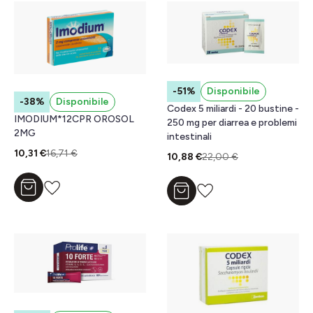
-51%
Disponibile
-38%
Disponibile
Codex 5 miliardi - 20 bustine -
IMODIUM*12CPR OROSOL
250 mg per diarrea e problemi
2MG
intestinali
10,31 €
16,71 €
10,88 €
22,00 €
Aggiungi al carrello
Aggiungi al carrello