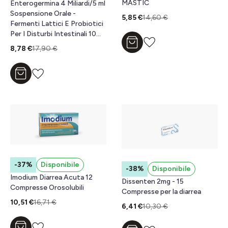
MASTIC
Enterogermina 4 Miliardi/5 ml
Sospensione Orale -
5,85 €
14,60 €
Fermenti Lattici E Probiotici
Per I Disturbi Intestinali 10
Fiale
Aggiungi al carrello
8,78 €
17,90 €
Aggiungi al carrello
-37%
Disponibile
-38%
Disponibile
Imodium Diarrea Acuta 12
Dissenten 2mg - 15
Compresse Orosolubili
Compresse per la diarrea
10,51 €
16,71 €
6,41 €
10,30 €