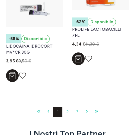
-62%
Disponibile
PROLIFE LACTOBACILLI
7FL
-58%
Disponibile
4,34 €
11,30 €
LIDOCAINA IDROCORT
MV*CR 30G
Aggiungi al carrello
3,95 €
9,50 €
Aggiungi al carrello
Pagina
Pagina
Pagina
1
2
3
I Nostri
Top Partner