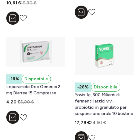
10,61 €
19,90 €
Aggiungi al carrello
Aggiungi al carrello
-16%
Disponibile
Loperamide Doc Generici 2
-28%
Disponibile
mg Diarrea 15 Compresse
Yovis 1g, 300 Miliardi di
fermenti lattici vivi,
4,20 €
5,00 €
probiotici in granulato per
sospensione orale 10 bustine
Aggiungi al carrello
17,79 €
24,60 €
Aggiungi al carrello