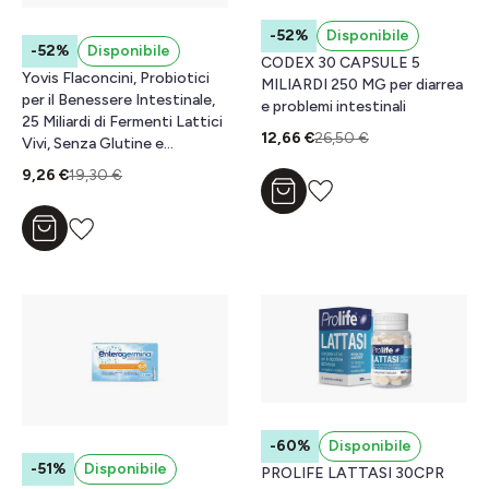
-52%
Disponibile
-52%
Disponibile
CODEX 30 CAPSULE 5
Yovis Flaconcini, Probiotici
MILIARDI 250 MG per diarrea
per il Benessere Intestinale,
e problemi intestinali
25 Miliardi di Fermenti Lattici
12,66 €
26,50 €
Vivi, Senza Glutine e
Lattosio, 10 Flaconcini da
9,26 €
19,30 €
10ml
Aggiungi al carrello
Aggiungi al carrello
-60%
Disponibile
-51%
Disponibile
PROLIFE LATTASI 30CPR