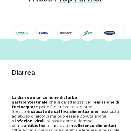
Diarrea
La diarrea è un comune disturbo
gastrointestinale
che si caratterizza per l'
emissione di
feci acquose
per più di tre volte al giorno.
Spesso
è causata da
cattiva alimentazione
, associata
ad abuso di alcolici ma può essere dovuta anche
a
infezioni virali
, all'assunzione di farmaci
come
antibiotici
o anche ad
intolleranze alimentari
.
Oltre ad un'
alimentazione corretta e leggera
, è possibile