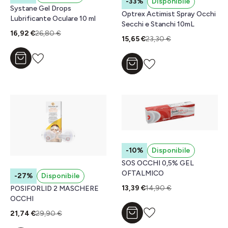
-33%
Disponibile
Systane Gel Drops
Optrex Actimist Spray Occhi
Lubrificante Oculare 10 ml
Secchi e Stanchi 10mL
16,92 €
26,80 €
15,65 €
23,30 €
Aggiungi al carrello
Aggiungi al carrello
-10%
Disponibile
SOS OCCHI 0,5% GEL
OFTALMICO
-27%
Disponibile
13,39 €
14,90 €
POSIFORLID 2 MASCHERE
OCCHI
21,74 €
29,90 €
Aggiungi al carrello