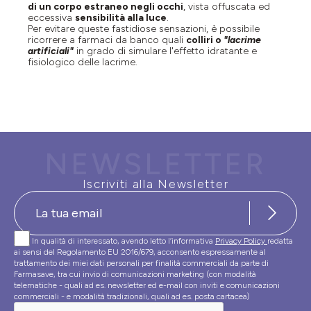
di un corpo estraneo negli occhi
, vista offuscata ed
eccessiva
sensibilità alla luce
.
Per evitare queste fastidiose sensazioni, è possibile
ricorrere a farmaci da banco quali
colliri o
"lacrime
artificiali"
in grado di simulare l'effetto idratante e
fisiologico delle lacrime.
NEWSLETTER
Iscriviti alla Newsletter
In qualità di interessato, avendo letto l’informativa
Privacy Policy
redatta
ai sensi del Regolamento EU 2016/679, acconsento espressamente al
trattamento dei miei dati personali per finalità commerciali da parte di
Farmasave, tra cui invio di comunicazioni marketing (con modalità
telematiche - quali ad es. newsletter ed e-mail con inviti e comunicazioni
commerciali - e modalità tradizionali, quali ad es. posta cartacea)