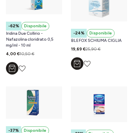
-62%
Disponibile
-24%
Disponibile
Iridina Due Collirio -
Nafazolina cloridrato 0,5
BLEFOX SCHIUMA CIGLIA
mg/ml - 10 ml
19,69 €
25,90 €
4,00 €
10,50 €
Aggiungi al carrello
Aggiungi al carrello
-37%
Disponibile