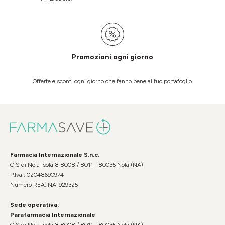
Promozioni ogni giorno
Offerte e sconti ogni giorno che fanno bene al tuo portafoglio.
Farmacia Internazionale S.n.c.
CIS di Nola Isola 8 8008 / 8011 - 80035 Nola (NA)
P.Iva : 02048690974
Numero REA: NA-929325
Sede operativa:
Parafarmacia Internazionale
CIS di Nola Isola 8 8008 / 8011 - 80035 Nola (NA)