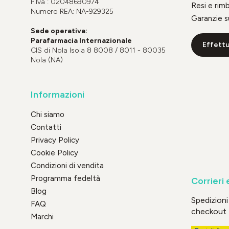
P.Iva : 02048690974
Resi e rim
Numero REA: NA-929325
Garanzie s
Sede operativa:
Parafarmacia Internazionale
Effettu
CIS di Nola Isola 8 8008 / 8011 - 80035
Nola (NA)
Informazioni
Chi siamo
Contatti
Privacy Policy
Cookie Policy
Condizioni di vendita
Programma fedeltà
Corrieri 
Blog
Spedizioni 
FAQ
checkout
Marchi