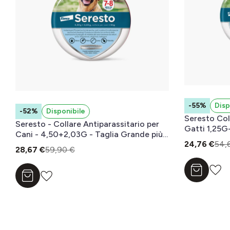
-55%
Disp
-52%
Disponibile
Seresto Col
Seresto - Collare Antiparassitario per
Gatti 1,25
Cani - 4,50+2,03G - Taglia Grande più
24,76 €
54,
di 8kg
28,67 €
59,90 €
Aggiungi a
Aggiungi al carrello