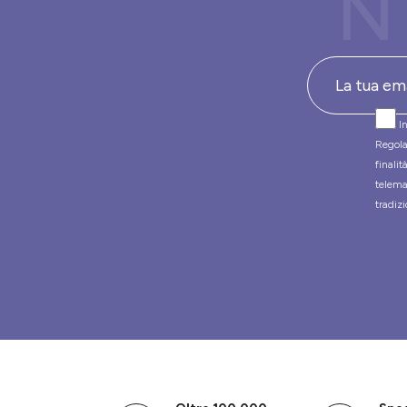
N
In
Regola
finali
telema
tradizi