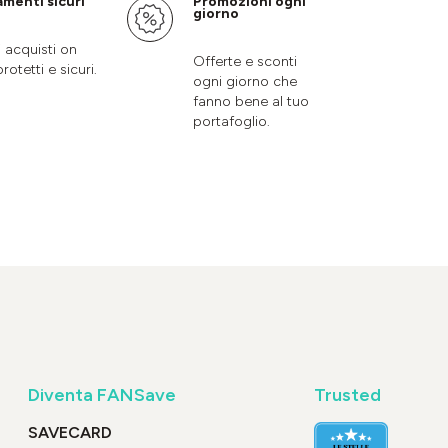
menti sicuri
Promozioni ogni
giorno
i acquisti on
Offerte e sconti
protetti e sicuri.
ogni giorno che
fanno bene al tuo
portafoglio.
Diventa FANSave
Trusted
SAVECARD