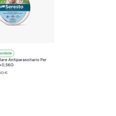
onibile
lare Antiparassitario Per
G+0,56G
60 €
l carrello