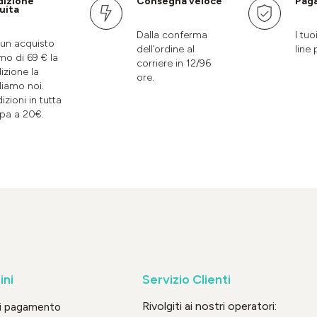
dizione
Consegna veloce
Paga
uita
Dalla conferma
I tuo
un acquisto
dell’ordine al
line 
mo di 69 € la
corriere in 12/96
izione la
ore.
liamo noi.
izioni in tutta
pa a 20€.
ini
Servizio Clienti
Rivolgiti ai nostri operatori:
di pagamento