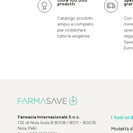
Oltre 100.000
Spe
prodotti
grat
Catalogo prodotti
Con 
ampio e completo
mini
per soddisfare
sped
tutte le esigenze.
rega
Sped
Euro
I tuoi ord
Farmacia Internazionale S.n.c.
CIS di Nola Isola 8 8008 / 8011 - 80035
Nola (NA)
Modalità 