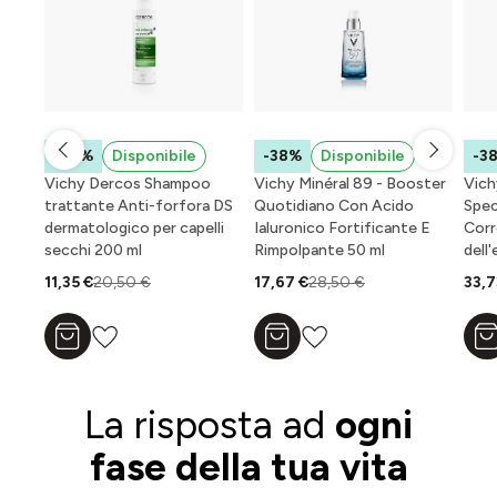
-45%
Disponibile
-38%
Disponibile
-3
Vichy Dercos Shampoo
Vichy Minéral 89 - Booster
Vich
trattante Anti-forfora DS
Quotidiano Con Acido
Spec
dermatologico per capelli
Ialuronico Fortificante E
Corr
secchi 200 ml
Rimpolpante 50 ml
dell
11,35 €
20,50 €
17,67 €
28,50 €
33,7
Aggiungi al carrello
Aggiungi al carrello
A
La risposta ad
ogni
fase della tua vita