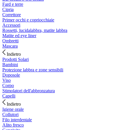
Fard e terre
Cipria
Correttore
Primer occhi e copriocchiaie
Accessori
Rossetti, lucidalabbra, matite labbra
Matite ed eye liner
Ombretti
Mascara
Indietro
Prodotti Solari
Bambini
Protezione labbra e zone sensibili
Doposole
Viso
Corpo
Stimolatori dell'abbronzatura
Capelli
Indietro
Igiene orale
Collutori
Filo interdentale
Alito fresco