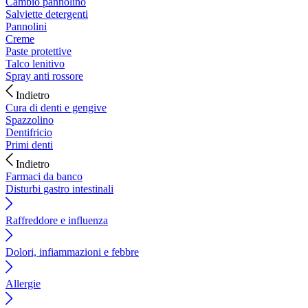
Cambio pannolino
Salviette detergenti
Pannolini
Creme
Paste protettive
Talco lenitivo
Spray anti rossore
Indietro
Cura di denti e gengive
Spazzolino
Dentifricio
Primi denti
Indietro
Farmaci da banco
Disturbi gastro intestinali
Raffreddore e influenza
Dolori, infiammazioni e febbre
Allergie