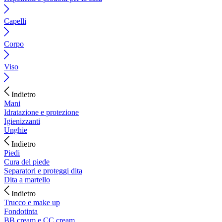
Capelli
Corpo
Viso
Indietro
Mani
Idratazione e protezione
Igienizzanti
Unghie
Indietro
Piedi
Cura del piede
Separatori e proteggi dita
Dita a martello
Indietro
Trucco e make up
Fondotinta
BB cream e CC cream