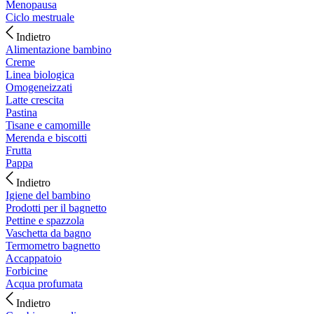
Menopausa
Ciclo mestruale
Indietro
Alimentazione bambino
Creme
Linea biologica
Omogeneizzati
Latte crescita
Pastina
Tisane e camomille
Merenda e biscotti
Frutta
Pappa
Indietro
Igiene del bambino
Prodotti per il bagnetto
Pettine e spazzola
Vaschetta da bagno
Termometro bagnetto
Accappatoio
Forbicine
Acqua profumata
Indietro