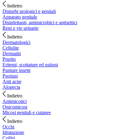
Indietro
Disturbi urologici e genitali
Apparato genitale
Disinfettanti, antimicrobici e antisettici
Reni e vie urinarie
Indietro
Dermatologici
Cellulite
Dermatiti
Prurito
Eritemi, scottature ed ustioni
Punture insetti
Psoriasi
Anti acne
Alopecia
Indietro
Antimicotici
Onicomicosi
Micosi genitali e cutanee
Indietro
Occhi
Idratazione
Colliri