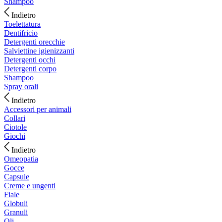
Shampoo
Indietro
Toelettatura
Dentifricio
Detergenti orecchie
Salviettine igienizzanti
Detergenti occhi
Detergenti corpo
Shampoo
Spray orali
Indietro
Accessori per animali
Collari
Ciotole
Giochi
Indietro
Omeopatia
Gocce
Capsule
Creme e ungenti
Fiale
Globuli
Granuli
Oli