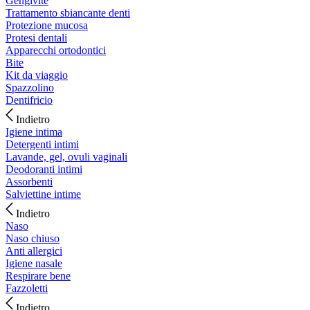
Gengivite
Trattamento sbiancante denti
Protezione mucosa
Protesi dentali
Apparecchi ortodontici
Bite
Kit da viaggio
Spazzolino
Dentifricio
Indietro
Igiene intima
Detergenti intimi
Lavande, gel, ovuli vaginali
Deodoranti intimi
Assorbenti
Salviettine intime
Indietro
Naso
Naso chiuso
Anti allergici
Igiene nasale
Respirare bene
Fazzoletti
Indietro