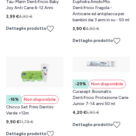
Tau-Marin Dentifricio Baby
Euphidra AmidoMio
Joy Anti Carie 6-12 Anni
Dentifricio Fragola -
Anticarie ed antiplacca per
3,99 €
4,90 €
bambini dai 3 anni in su - 50 ml
Dettaglio prodotto
3,90 €
4,90 €
Dettaglio prodotto
-29%
Non disponibile
Curasept Biosmalto
Dentifricio Protezione Carie
-16%
Non disponibile
Junior 7-14 anni 50 ml
Chicco Set Primi Dentini
4,20 €
5,90 €
Verde +12m
9,90 €
11,79 €
Dettaglio prodotto
Dettaglio prodotto