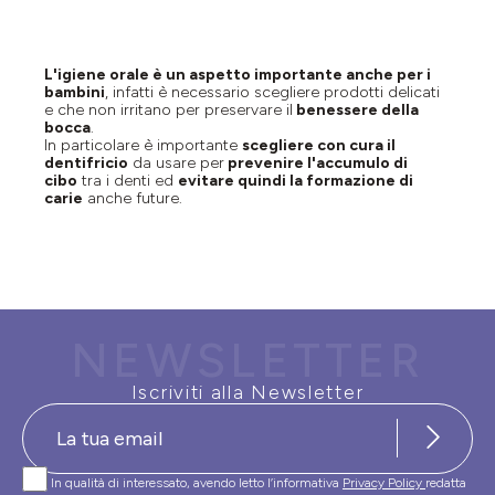
L'igiene orale è un aspetto importante anche per i
bambini
, infatti è necessario scegliere prodotti delicati
e che non irritano per preservare il
benessere della
bocca
.
In particolare è importante
scegliere con cura il
dentifricio
da usare per
prevenire l'accumulo di
cibo
tra i denti ed
evitare quindi la formazione di
carie
anche future.
NEWSLETTER
Iscriviti alla Newsletter
In qualità di interessato, avendo letto l’informativa
Privacy Policy
redatta