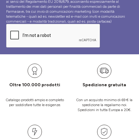
ai sensi del Regolamento EU 2016/679, acconsento espressamente al
trattamento dei miei dati personali per finalità commerciali da parte di
Farmasave, tra cui invio di comunicazioni marketing (con modalità
telematiche - quali ad es. newsletter ed e-mail con inviti e comunicazioni
commerciali - e modalità tradizionali, quali ad es. posta cartacea)
Oltre 100.000 prodotti
Spedizione gratuita
Catalogo prodotti ampio e completo
Con un acquisto minimo di 69 € la
per soddisfare tutte le esigenze.
spedizione la regaliamo noi.
Spedizioni in tutta Europa a 20€.