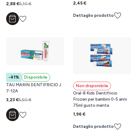
2,45 €
2,88 €
5,10 €
Dettaglio prodotto
Aggiungi al carrello
-41%
Disponibile
TAU MARIN DENTIFRICIO J
Non disponibile
7-12A
Oral-B Kids Dentifricio
Frozen per bambini 0-5 anni
3,23 €
5,50 €
75ml gusto menta
1,96 €
Aggiungi al carrello
Dettaglio prodotto