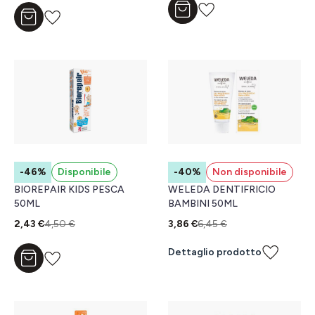
Aggiungi al carrello
Aggiungi al carrello
-46%
Disponibile
-40%
Non disponibile
BIOREPAIR KIDS PESCA
WELEDA DENTIFRICIO
50ML
BAMBINI 50ML
2,43 €
4,50 €
3,86 €
6,45 €
Dettaglio prodotto
Aggiungi al carrello