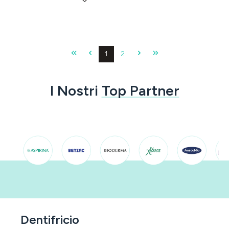
Pagina
Pagina
1
2
I Nostri
Top Partner
Dentifricio