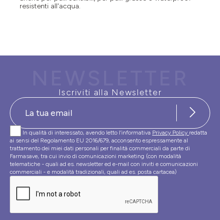
resistenti all'acqua.
NEWSLETTER
Iscriviti alla Newsletter
In qualità di interessato, avendo letto l’informativa
Privacy Policy
redatta
ai sensi del Regolamento EU 2016/679, acconsento espressamente al
trattamento dei miei dati personali per finalità commerciali da parte di
Farmasave, tra cui invio di comunicazioni marketing (con modalità
telematiche - quali ad es. newsletter ed e-mail con inviti e comunicazioni
commerciali - e modalità tradizionali, quali ad es. posta cartacea)