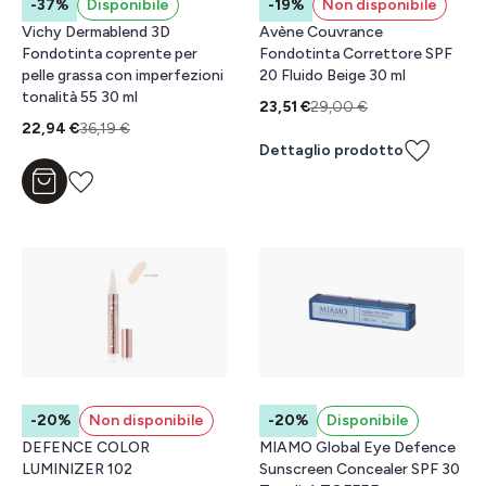
-37%
Disponibile
-19%
Non disponibile
Vichy Dermablend 3D
Avène Couvrance
Fondotinta coprente per
Fondotinta Correttore SPF
pelle grassa con imperfezioni
20 Fluido Beige 30 ml
tonalità 55 30 ml
23,51 €
29,00 €
22,94 €
36,19 €
Dettaglio prodotto
Aggiungi al carrello
-20%
Non disponibile
-20%
Disponibile
DEFENCE COLOR
MIAMO Global Eye Defence
LUMINIZER 102
Sunscreen Concealer SPF 30