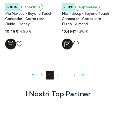
-30%
Disponibile
-30%
Disponibile
Mia Makeup - Beyond Touch
Mia Makeup - Beyond Touch
Concealer - Correttore
Concealer - Correttore
Fluido - Honey
Fluido - Almond
10,45 €
14,90 €
10,45 €
14,90 €
Aggiungi al carrello
Aggiungi al carrello
Pagina
Pagina
Pagina
1
2
3
I Nostri
Top Partner