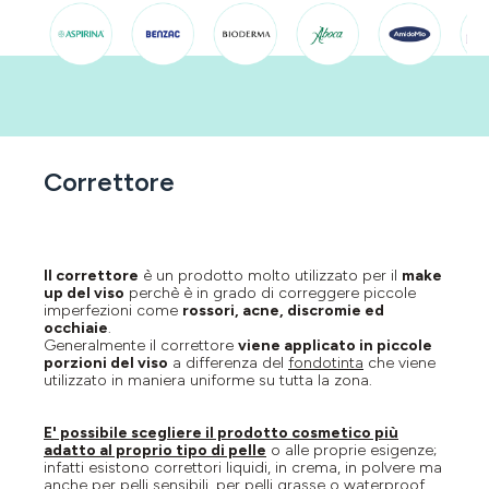
Correttore
Il correttore
è un prodotto molto utilizzato per il
make
up del viso
perchè è in grado di correggere piccole
imperfezioni come
rossori, acne, discromie ed
occhiaie
.
Generalmente il correttore
viene applicato in piccole
porzioni del viso
a differenza del
fondotinta
che viene
utilizzato in maniera uniforme su tutta la zona.
E' possibile scegliere il prodotto cosmetico più
adatto al proprio tipo di pelle
o alle proprie esigenze;
infatti esistono correttori liquidi, in crema, in polvere ma
anche per pelli sensibili, per pelli grasse o waterproof