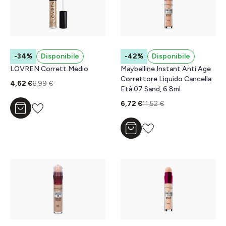
-34%
Disponibile
-42%
Disponibile
LOVREN Corrett.Medio
Maybelline Instant Anti Age
Correttore Liquido Cancella
4,62 €
6,99 €
Età 07 Sand, 6.8ml
6,72 €
11,52 €
Aggiungi al carrello
Aggiungi al carrello