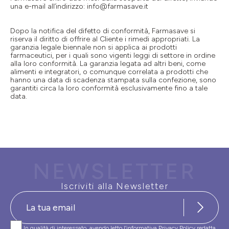
una e-mail all‘indirizzo:
info@farmasave.it
Dopo la notifica del difetto di conformità, Farmasave si
riserva il diritto di offrire al Cliente i rimedi appropriati. La
garanzia legale biennale non si applica ai prodotti
farmaceutici, per i quali sono vigenti leggi di settore in ordine
alla loro conformità. La garanzia legata ad altri beni, come
alimenti e integratori, o comunque correlata a prodotti che
hanno una data di scadenza stampata sulla confezione, sono
garantiti circa la loro conformità esclusivamente fino a tale
data.
NEWSLETTER
Iscriviti alla Newsletter
In qualità di interessato, avendo letto l’informativa
Privacy Policy
redatta