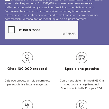
ai sensi del Regolamento EU 2016/679, acconsento espressamente al
trattamento dei miei dati personali per finalità commerciali da parte di
Farmasave, tra cui invio di comunicazioni marketing (con modalità
telematiche - quali ad es. newsletter ed e-mail con inviti e comunicazioni
commerciali - e modalità tradizionali, quali ad es. posta cartacea)
Oltre 100.000 prodotti
Spedizione gratuita
Catalogo prodotti ampio e completo
Con un acquisto minimo di 69 € la
per soddisfare tutte le esigenze.
spedizione la regaliamo noi.
Spedizioni in tutta Europa a 20€.