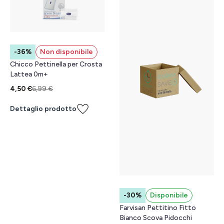
-36%
Non disponibile
Chicco Pettinella per Crosta
Lattea 0m+
4,50 €
6,99 €
Dettaglio prodotto
-30%
Disponibile
Farvisan Pettitino Fitto
Bianco Scova Pidocchi