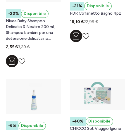
-21%
Disponibile
FDR Cofanetto Bagno 4pz
-22%
Disponibile
Nivea Baby Shampoo
18,10 €
22,99 €
Delicato & Neutro 200 ml,
Shampoo bambini per una
Aggiungi al carrello
detersione delicata no
lacrime
2,55 €
3,29 €
Aggiungi al carrello
-40%
Disponibile
-6%
Disponibile
CHICCO Set Viaggio Igiene