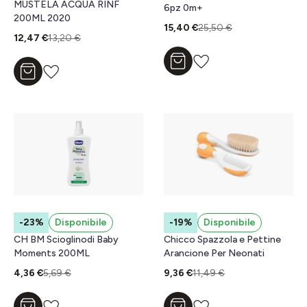
MUSTELA ACQUA RINF
6pz 0m+
200ML 2020
15,40 €
25,50 €
12,47 €
13,20 €
Aggiungi al carrello
Aggiungi al carrello
-23%
Disponibile
-19%
Disponibile
CH BM Scioglinodi Baby
Chicco Spazzola e Pettine
Moments 200ML
Arancione Per Neonati
4,36 €
5,69 €
9,36 €
11,49 €