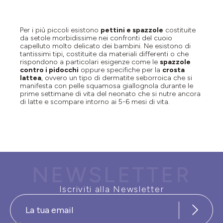
Per i più piccoli esistono
pettini e spazzole
costituite
da setole morbidissime nei confronti del cuoio
capelluto molto delicato dei bambini. Ne esistono
di
tantissimi tipi, costituite da materiali differenti o che
rispondono a particolari esigenze come le
spazzole
contro i pidocchi
oppure specifiche per la
crosta
lattea
, ovvero un tipo di dermatite seborroica che si
manifesta con pelle squamosa giallognola durante le
prime settimane di vita del neonato che si nutre ancora
di latte e scompare intorno ai 5-6 mesi di vita.
NEWSLETTER
Iscriviti alla Newsletter