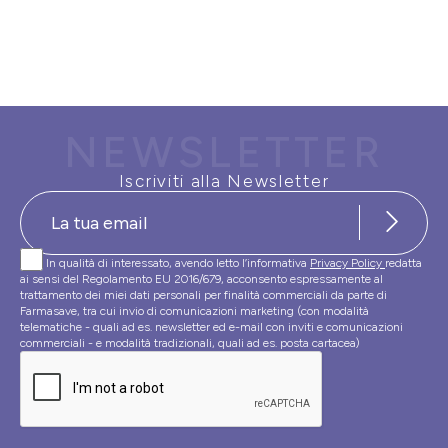
NEWSLETTER
Iscriviti alla Newsletter
In qualità di interessato, avendo letto l’informativa
Privacy Policy
redatta
ai sensi del Regolamento EU 2016/679, acconsento espressamente al
trattamento dei miei dati personali per finalità commerciali da parte di
Farmasave, tra cui invio di comunicazioni marketing (con modalità
telematiche - quali ad es. newsletter ed e-mail con inviti e comunicazioni
commerciali - e modalità tradizionali, quali ad es. posta cartacea)