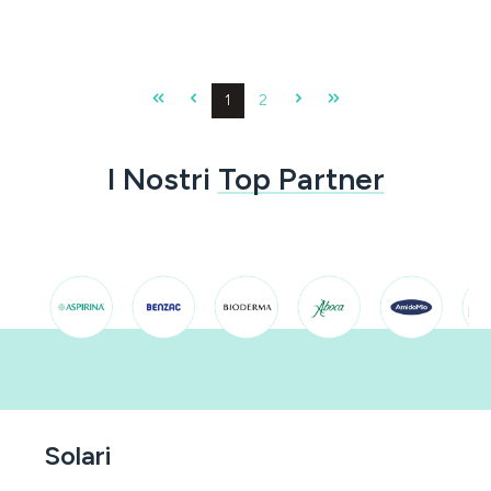
Pagina
Pagina
1
2
I Nostri
Top Partner
Solari