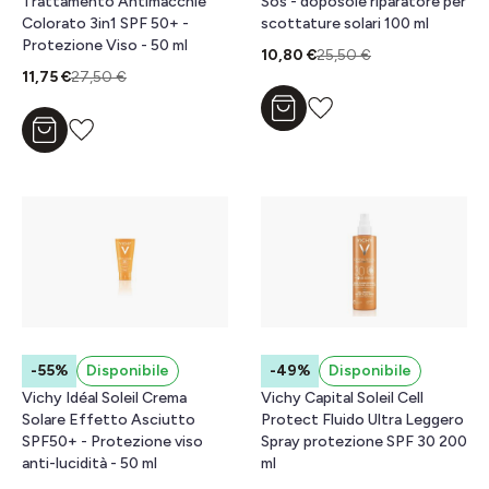
Trattamento Antimacchie
Sos - doposole riparatore per
Colorato 3in1 SPF 50+ -
scottature solari 100 ml
Protezione Viso - 50 ml
10,80 €
25,50 €
11,75 €
27,50 €
Aggiungi al carrello
Aggiungi al carrello
-55%
Disponibile
-49%
Disponibile
Vichy Idéal Soleil Crema
Vichy Capital Soleil Cell
Solare Effetto Asciutto
Protect Fluido Ultra Leggero
SPF50+ - Protezione viso
Spray protezione SPF 30 200
anti-lucidità - 50 ml
ml