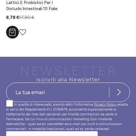
Lattici E Probiotici Per I
Disturbi Intestinali 10 Fiale
8,78 €
17,90 €
Aggiungi al carrello
NEWSLETTER
Iscriviti alla Newsletter
In qualità di interessato, avendo letto l’informativa
Privacy Policy
redatta
ai sensi del Regolamento EU 2016/679, acconsento espressamente al
trattamento dei miei dati personali per finalità commerciali da parte di
Farmasave, tra cui invio di comunicazioni marketing (con modalità
telematiche - quali ad es. newsletter ed e-mail con inviti e comunicazioni
commerciali - e modalità tradizionali, quali ad es. posta cartacea)