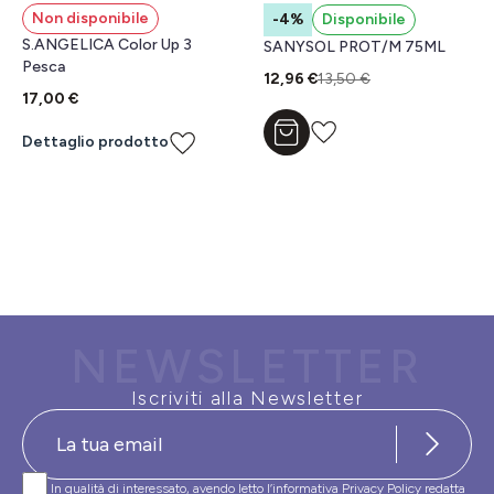
Non disponibile
-4%
Disponibile
S.ANGELICA Color Up 3
SANYSOL PROT/M 75ML
Pesca
12,96 €
13,50 €
17,00 €
Aggiungi al carrello
Dettaglio prodotto
NEWSLETTER
Iscriviti alla Newsletter
In qualità di interessato, avendo letto l’informativa
Privacy Policy
redatta