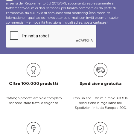
ai sensi del Regolamento EU 2016/679, acconsento espressamente al
trattamento dei miei dati personali per finalità commerciali da parte di
Farmasave, tra cui invio di comunicazioni marketing (con modalità
telematiche - quali ad es. newsletter ed e-mail con inviti e comunicazioni
commerciali - e modalità tradizionali, quali ad es. posta cartacea)
Oltre 100.000 prodotti
Spedizione gratuita
Catalogo prodotti ampio e completo
Con un acquisto minimo di 69 € la
per soddisfare tutte le esigenze.
spedizione la regaliamo noi.
Spedizioni in tutta Europa a 20€.