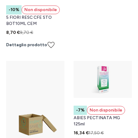
-10%
Non disponibile
5 FIORI RESC CFE STO
BOT10ML CEM
8,70 €
9,70 €
Dettaglio prodotto
-7%
Non disponibile
ABIES PECTINATA MG
125ml
16,34 €
17,50 €