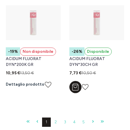
-19%
Non disponibile
-26%
Disponibile
ACIDUM FLUORAT
ACIDUM FLUORAT
DYN*200K GR
DYN*30CH GR
10,95 €
13,50 €
7,73 €
10,50 €
Dettaglio prodotto
Aggiungi al carrello
Pagina
Pagina
Pagina
Pagina
Pagina
1
2
3
4
5