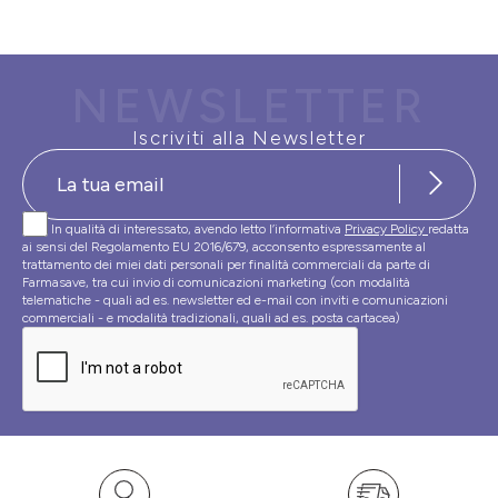
NEWSLETTER
Iscriviti alla Newsletter
In qualità di interessato, avendo letto l’informativa
Privacy Policy
redatta
ai sensi del Regolamento EU 2016/679, acconsento espressamente al
trattamento dei miei dati personali per finalità commerciali da parte di
Farmasave, tra cui invio di comunicazioni marketing (con modalità
telematiche - quali ad es. newsletter ed e-mail con inviti e comunicazioni
commerciali - e modalità tradizionali, quali ad es. posta cartacea)