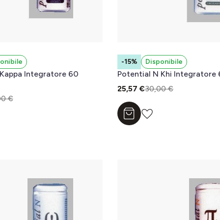
onibile
-15%
Disponibile
 Kappa Integratore 60
Potential N Khi Integratore
25,57 €
30,00 €
00 €
Aggiungi al carrello
l carrello