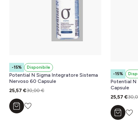
-15%
Disponibile
-15%
Disp
Potential N Sigma Integratore Sistema
Nervoso 60 Capsule
Potential N
Capsule
25,57 €
30,00 €
25,57 €
30,0
Aggiungi al carrello
Aggiungi a