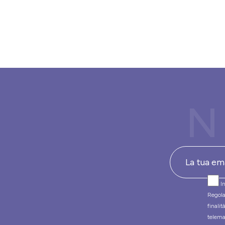
N
In
Regola
finali
telema