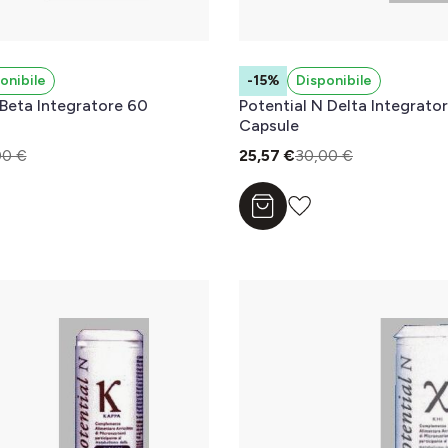
onibile
-15%
Disponibile
 Beta Integratore 60
Potential N Delta Integrato
Capsule
00 €
25,57 €
30,00 €
l carrello
Aggiungi al carrello