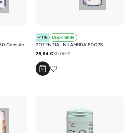
-11%
Disponibile
 60 Capsule
POTENTIAL N LAMBDA 60CPS
26,84 €
30,00 €
Aggiungi al carrello