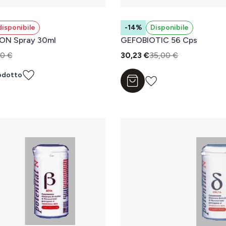
isponibile
-14%
Disponibile
ON Spray 30ml
GEFOBIOTIC 56 Cps
0 €
30,23 €
35,00 €
odotto
Aggiungi al carrello