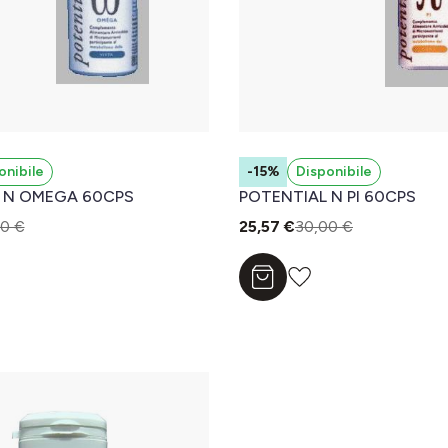
onibile
-15%
Disponibile
 N OMEGA 60CPS
POTENTIAL N PI 60CPS
0 €
25,57 €
30,00 €
l carrello
Aggiungi al carrello