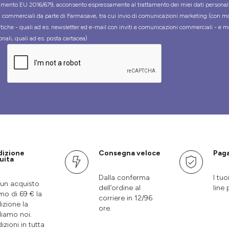
mento EU 2016/679, acconsento espressamente al trattamento dei miei dati personal
tà commerciali da parte di Farmasave, tra cui invio di comunicazioni marketing (con m
tiche - quali ad es. newsletter ed e-mail con inviti e comunicazioni commerciali - e m
onali, quali ad es. posta cartacea)
dizione
Consegna veloce
Paga
uita
Dalla conferma
I tuo
un acquisto
dell’ordine al
line 
mo di 69 € la
corriere in 12/96
izione la
ore.
liamo noi.
izioni in tutta