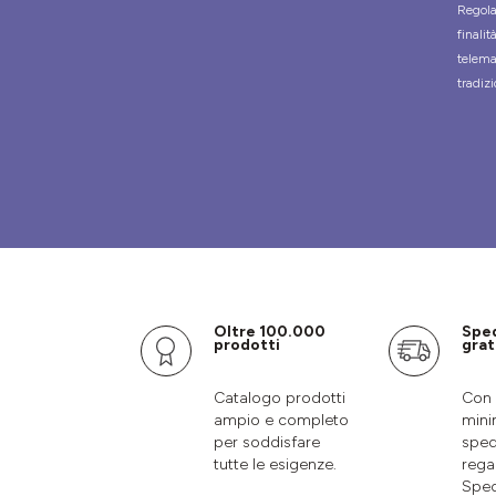
Regola
finali
telema
tradizi
Oltre 100.000
Spe
prodotti
grat
Catalogo prodotti
Con 
ampio e completo
mini
per soddisfare
sped
tutte le esigenze.
rega
Sped