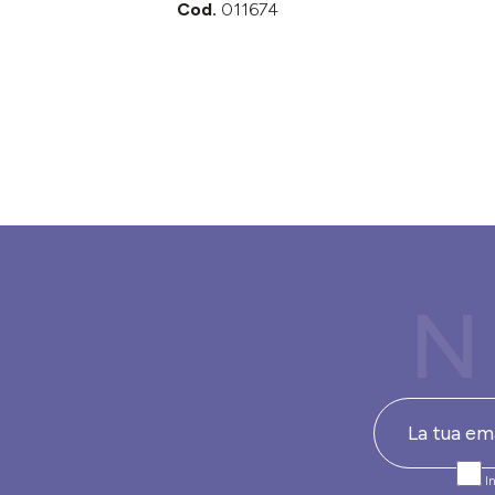
Cod.
011674
N
In