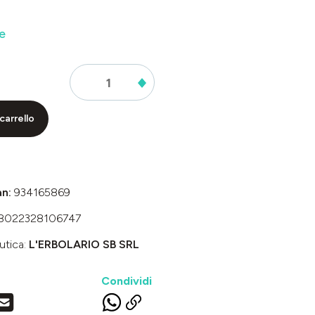
e
carrello
an:
934165869
8022328106747
utica:
L'ERBOLARIO SB SRL
Condividi