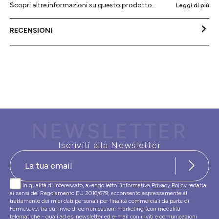
Scopri altre informazioni su questo prodotto...
Leggi di più
RECENSIONI
NEWSLETTER
Iscriviti alla Newsletter
In qualità di interessato, avendo letto l’informativa
Privacy Policy
redatta
ai sensi del Regolamento EU 2016/679, acconsento espressamente al
trattamento dei miei dati personali per finalità commerciali da parte di
Farmasave, tra cui invio di comunicazioni marketing (con modalità
telematiche - quali ad es. newsletter ed e-mail con inviti e comunicazioni