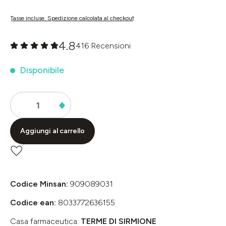
Tasse incluse. Spedizione calcolata al checkout
4.8
416 Recensioni
Valutazione media di 0 su 5 stelle
Disponibile
Aggiungi al carrello
Codice Minsan:
909089031
Codice ean:
8033772636155
Casa farmaceutica:
TERME DI SIRMIONE