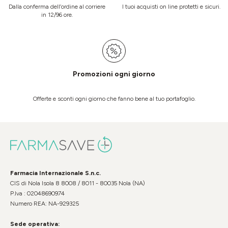
Dalla conferma dell’ordine al corriere
I tuoi acquisti on line protetti e sicuri.
in 12/96 ore.
Promozioni ogni giorno
Offerte e sconti ogni giorno che fanno bene al tuo portafoglio.
Farmacia Internazionale S.n.c.
CIS di Nola Isola 8 8008 / 8011 - 80035 Nola (NA)
P.Iva : 02048690974
Numero REA: NA-929325
Sede operativa: