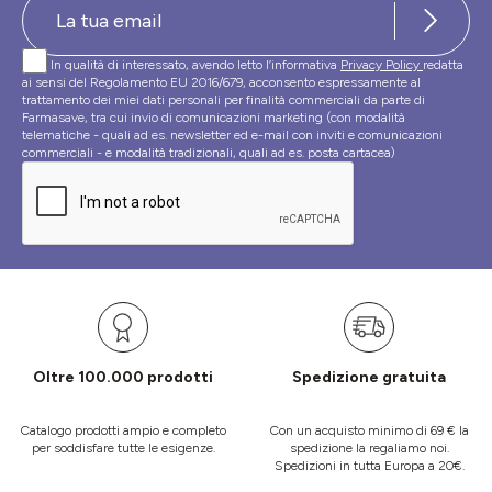
In qualità di interessato, avendo letto l’informativa
Privacy Policy
redatta
ai sensi del Regolamento EU 2016/679, acconsento espressamente al
trattamento dei miei dati personali per finalità commerciali da parte di
Farmasave, tra cui invio di comunicazioni marketing (con modalità
telematiche - quali ad es. newsletter ed e-mail con inviti e comunicazioni
commerciali - e modalità tradizionali, quali ad es. posta cartacea)
Oltre 100.000 prodotti
Spedizione gratuita
Catalogo prodotti ampio e completo
Con un acquisto minimo di 69 € la
per soddisfare tutte le esigenze.
spedizione la regaliamo noi.
Spedizioni in tutta Europa a 20€.