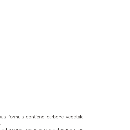
a sua formula contiene carbone vegetale
.
o ad azione tonificante e astringente ed