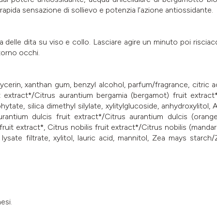
apida sensazione di sollievo e potenzia l’azione antiossidante.
 delle dita su viso e collo. Lasciare agire un minuto poi risci
torno occhi.
lycerin, xanthan gum, benzyl alcohol, parfum/fragrance, citric
t extract*/Citrus aurantium bergamia (bergamot) fruit extrac
tate, silica dimethyl silylate, xylitylglucoside, anhydroxylitol, A
aurantium dulcis fruit extract*/Citrus aurantium dulcis (orange
uit extract*, Citrus nobilis fruit extract*/Citrus nobilis (mandar
ysate filtrate, xylitol, lauric acid, mannitol, Zea mays starch
esi.