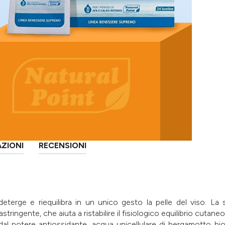
AZIONI
RECENSIONI
eterge e riequilibra in un unico gesto la pelle del viso. L
ringente, che aiuta a ristabilire il fisiologico equilibrio cutaneo
al potere antiossidante, acqua unicellulare di bergamotto bi