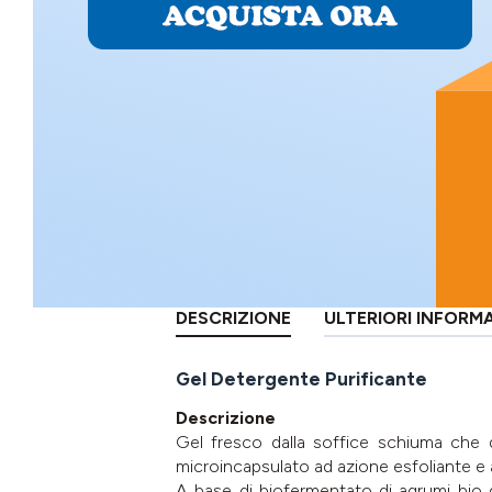
DESCRIZIONE
ULTERIORI INFORM
Gel Detergente Purificante
Descrizione
Gel fresco dalla soffice schiuma che d
microincapsulato ad azione esfoliante e ast
A base di biofermentato di agrumi bio d