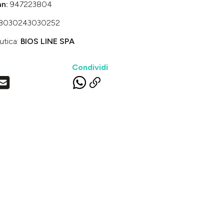
an:
947223804
8030243030252
utica:
BIOS LINE SPA
Condividi