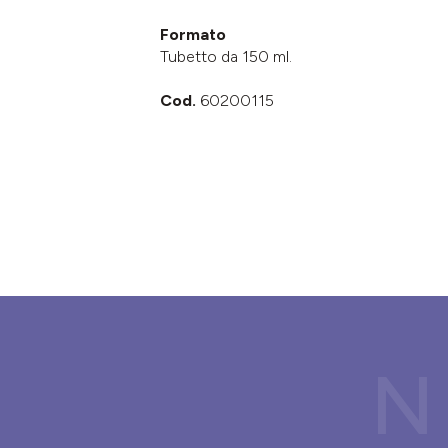
Formato
Tubetto da 150 ml.
Cod.
60200115
N