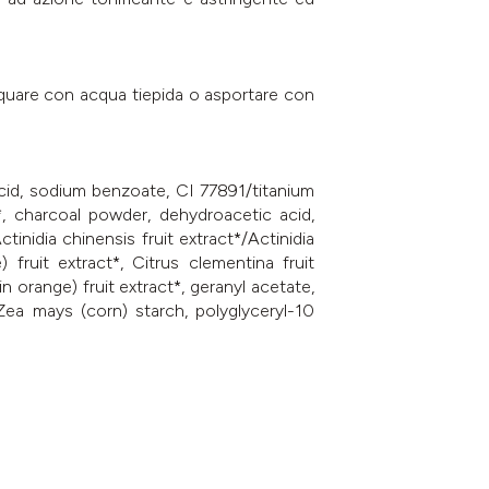
acquare con acqua tiepida o asportare con
 acid, sodium benzoate, CI 77891/titanium
t*, charcoal powder, dehydroacetic acid,
ctinidia chinensis fruit extract*/Actinidia
) fruit extract*, Citrus clementina fruit
in orange) fruit extract*, geranyl acetate,
/Zea mays (corn) starch, polyglyceryl-10