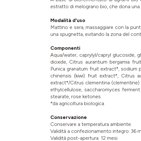
estratto di melograno bio, che dona una r
Modalità d'uso
Mattino e sera, massaggiare con la punta
una spugnetta, evitando la zona del con
Componenti
Aqua/water, caprylyl/capryl glucoside, g
dioxide, Citrus aurantium bergamia frui
Punica granatum fruit extract*, sodium phy
chinensis (kiwi) fruit extract*, Citrus 
extract*/Citrus clementina (clementine) fr
ethylcellulose, saccharomyces ferment l
stearate, rose ketones.
*da agricoltura biologica
Conservazione
Conservare a temperatura ambiente.
Validità a confezionamento integro: 36 m
Validità post-apertura: 12 mesi.