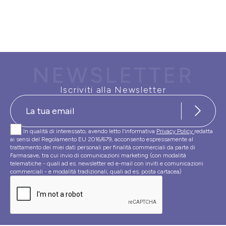
NEWSLETTER
Iscriviti alla Newsletter
In qualità di interessato, avendo letto l’informativa
Privacy Policy
redatta
ai sensi del Regolamento EU 2016/679, acconsento espressamente al
trattamento dei miei dati personali per finalità commerciali da parte di
Farmasave, tra cui invio di comunicazioni marketing (con modalità
telematiche - quali ad es. newsletter ed e-mail con inviti e comunicazioni
commerciali - e modalità tradizionali, quali ad es. posta cartacea)