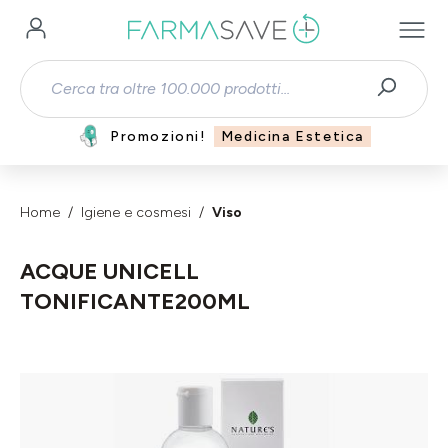
Passa al contenuto principale
Promozioni!
Medicina Estetica
Home
Igiene e cosmesi
Viso
ACQUE UNICELL
TONIFICANTE200ML
Salta la galleria di immagini