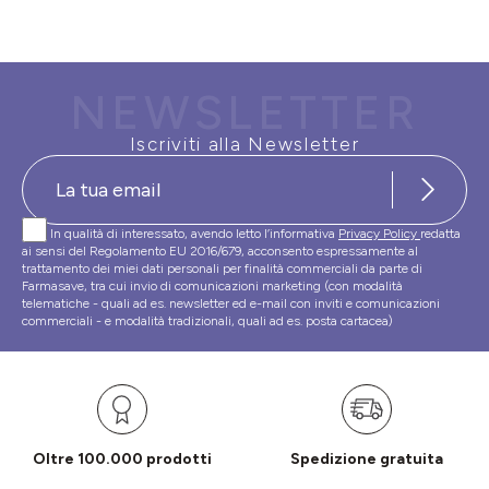
NEWSLETTER
Iscriviti alla Newsletter
In qualità di interessato, avendo letto l’informativa
Privacy Policy
redatta
ai sensi del Regolamento EU 2016/679, acconsento espressamente al
trattamento dei miei dati personali per finalità commerciali da parte di
Farmasave, tra cui invio di comunicazioni marketing (con modalità
telematiche - quali ad es. newsletter ed e-mail con inviti e comunicazioni
commerciali - e modalità tradizionali, quali ad es. posta cartacea)
Oltre 100.000 prodotti
Spedizione gratuita