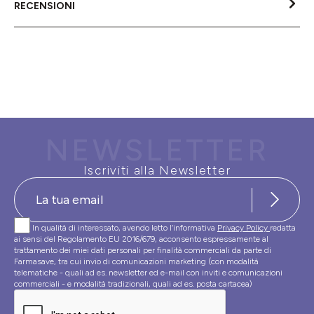
RECENSIONI
NEWSLETTER
Iscriviti alla Newsletter
In qualità di interessato, avendo letto l’informativa
Privacy Policy
redatta
ai sensi del Regolamento EU 2016/679, acconsento espressamente al
trattamento dei miei dati personali per finalità commerciali da parte di
Farmasave, tra cui invio di comunicazioni marketing (con modalità
telematiche - quali ad es. newsletter ed e-mail con inviti e comunicazioni
commerciali - e modalità tradizionali, quali ad es. posta cartacea)