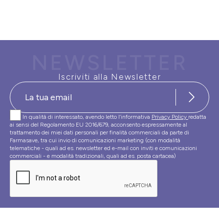
NEWSLETTER
Iscriviti alla Newsletter
In qualità di interessato, avendo letto l’informativa
Privacy Policy
redatta
ai sensi del Regolamento EU 2016/679, acconsento espressamente al
trattamento dei miei dati personali per finalità commerciali da parte di
Farmasave, tra cui invio di comunicazioni marketing (con modalità
telematiche - quali ad es. newsletter ed e-mail con inviti e comunicazioni
commerciali - e modalità tradizionali, quali ad es. posta cartacea)