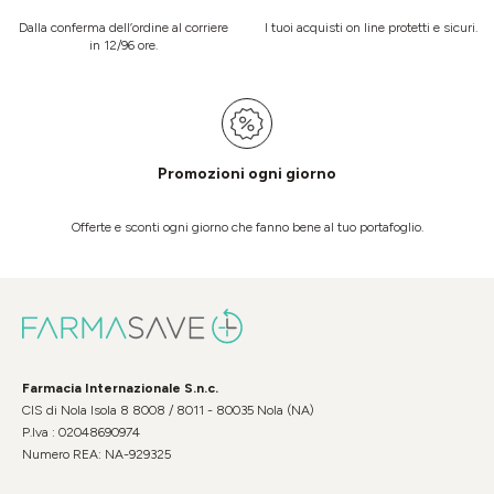
Dalla conferma dell’ordine al corriere
I tuoi acquisti on line protetti e sicuri.
in 12/96 ore.
Promozioni ogni giorno
Offerte e sconti ogni giorno che fanno bene al tuo portafoglio.
Farmacia Internazionale S.n.c.
CIS di Nola Isola 8 8008 / 8011 - 80035 Nola (NA)
P.Iva : 02048690974
Numero REA: NA-929325