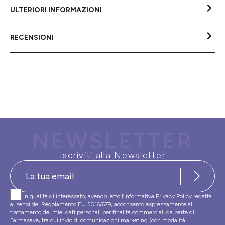
ULTERIORI INFORMAZIONI
RECENSIONI
NEWSLETTER
Iscriviti alla Newsletter
In qualità di interessato, avendo letto l’informativa
Privacy Policy
redatta
ai sensi del Regolamento EU 2016/679, acconsento espressamente al
trattamento dei miei dati personali per finalità commerciali da parte di
Farmasave, tra cui invio di comunicazioni marketing (con modalità