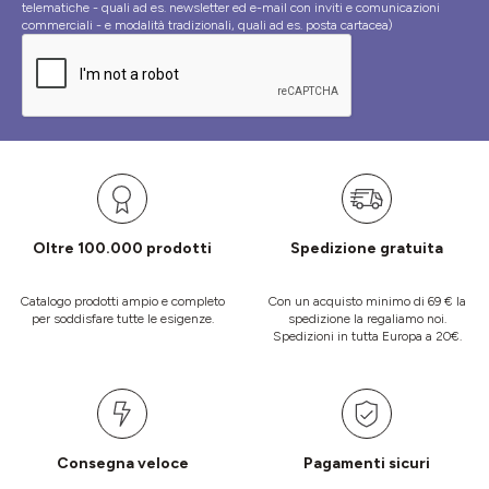
telematiche - quali ad es. newsletter ed e-mail con inviti e comunicazioni
commerciali - e modalità tradizionali, quali ad es. posta cartacea)
Oltre 100.000 prodotti
Spedizione gratuita
Catalogo prodotti ampio e completo
Con un acquisto minimo di 69 € la
per soddisfare tutte le esigenze.
spedizione la regaliamo noi.
Spedizioni in tutta Europa a 20€.
Consegna veloce
Pagamenti sicuri