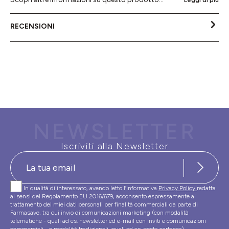
Leggi di più
RECENSIONI
NEWSLETTER
Iscriviti alla Newsletter
In qualità di interessato, avendo letto l’informativa
Privacy Policy
redatta
ai sensi del Regolamento EU 2016/679, acconsento espressamente al
trattamento dei miei dati personali per finalità commerciali da parte di
Farmasave, tra cui invio di comunicazioni marketing (con modalità
telematiche - quali ad es. newsletter ed e-mail con inviti e comunicazioni