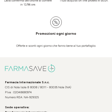
Dalla conferma dell’ordine al corriere
I tuoi acquisti on line protetti e sicuri.
in 12/96 ore.
Promozioni ogni giorno
Offerte e sconti ogni giorno che fanno bene al tuo portafoglio.
Farmacia Internazionale S.n.c.
CIS di Nola Isola 8 8008 / 8011 - 80035 Nola (NA)
P.Iva : 02048690974
Numero REA: NA-929325
Sede operativa: