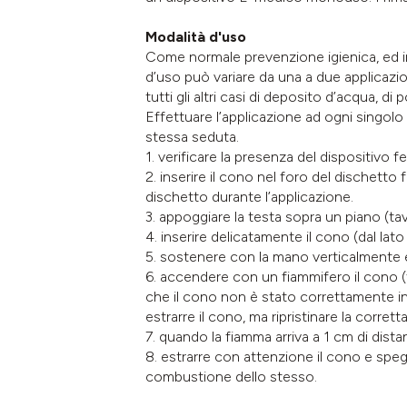
Modalità d'uso
Come normale prevenzione igienica, ed in
d’uso può variare da una a due applicazio
tutti gli altri casi di deposito d’acqua, di
Effettuare l’applicazione ad ogni singolo
stessa seduta.
1. verificare la presenza del dispositivo 
2. inserire il cono nel foro del dischetto
dischetto durante l’applicazione.
3. appoggiare la testa sopra un piano (tav
4. inserire delicatamente il cono (dal l
5. sostenere con la mano verticalmente e
6. accendere con un fiammifero il cono (f
che il cono non è stato correttamente ins
estrarre il cono, ma ripristinare la corret
7. quando la fiamma arriva a 1 cm di dist
8. estrarre con attenzione il cono e spegn
combustione dello stesso.