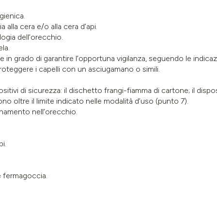
gienica.
 alla cera e/o alla cera d’api.
logia dell’orecchio.
la.
 in grado di garantire l’opportuna vigilanza, seguendo le indicazio
oteggere i capelli con un asciugamano o simili.
itivi di sicurezza: il dischetto frangi-fiamma di cartone; il dispo
o oltre il limite indicato nelle modalità d’uso (punto 7).
namento nell’orecchio.
i.
e fermagoccia.