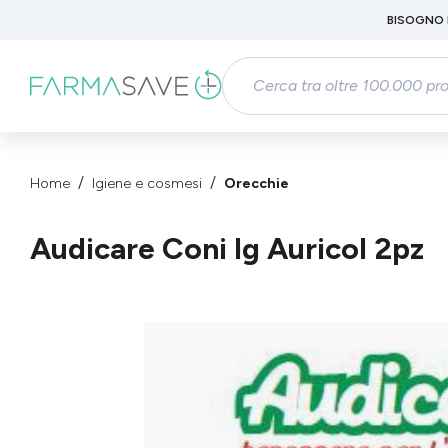
Passa al contenuto principale
BISOGNO 
Salta alla ricerca
Passa alla navigazione principale
Home
Igiene e cosmesi
Orecchie
Audicare Coni Ig Auricol 2pz
Salta la galleria di immagini