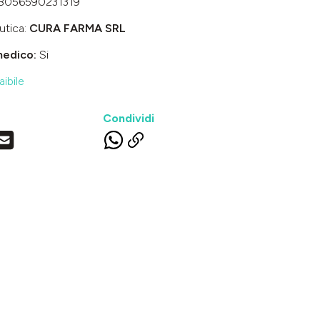
8056590231319
utica:
CURA FARMA SRL
medico:
Si
ibile
Condividi