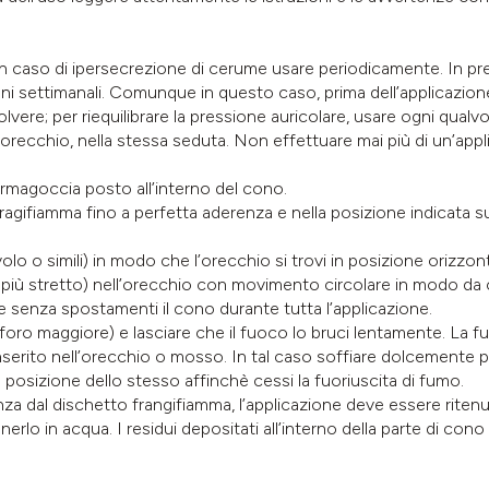
 caso di ipersecrezione di cerume usare periodicamente. In pre
ni settimanali. Comunque in questo caso, prima dell’applicazione 
 polvere; per riequilibrare la pressione auricolare, usare ogni qualv
 orecchio, nella stessa seduta. Non effettuare mai più di un’app
fermagoccia posto all’interno del cono.
 fragifiamma fino a perfetta aderenza e nella posizione indicata 
olo o simili) in modo che l’orecchio si trovi in posizione orizzont
ato più stretto) nell’orecchio con movimento circolare in modo d
 senza spostamenti il cono durante tutta l’applicazione.
oro maggiore) e lasciare che il fuoco lo bruci lentamente. La fu
erito nell’orecchio o mosso. In tal caso soffiare dolcemente per
ta posizione dello stesso affinchè cessi la fuoriuscita di fumo.
anza dal dischetto frangifiamma, l’applicazione deve essere ritenu
erlo in acqua. I residui depositati all’interno della parte di cono