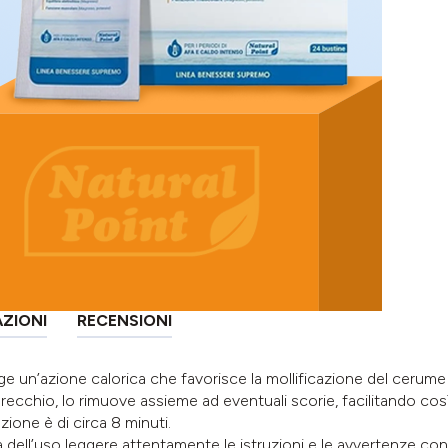
AZIONI
RECENSIONI
ge un’azione calorica che favorisce la mollificazione del cer
cchio, lo rimuove assieme ad eventuali scorie, facilitando così 
ione è di circa 8 minuti.
dell’uso leggere attentamente le istruzioni e le avvertenze cont