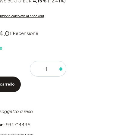
basso 30GG EUR
4,15 €
(-2.41%)
izione calcolata al checkout
4.0
1 Recensione
dia di 0 su 5 stelle
e
carrello
soggetto a reso
an:
934714496