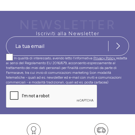
NEWSLETTER
Iscriviti alla Newsletter
In qualità di interessato, avendo letto l’informativa
Privacy Policy
redatta
ai sensi del Regolamento EU 2016/679, acconsento espressamente al
trattamento dei miei dati personali per finalità commerciali da parte di
Farmasave, tra cui invio di comunicazioni marketing (con modalità
telematiche - quali ad es. newsletter ed e-mail con inviti e comunicazioni
commerciali - e modalità tradizionali, quali ad es. posta cartacea)