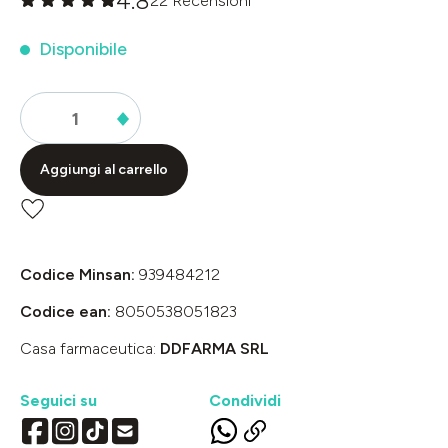
4.8
22 Recensioni
Valutazione media di 0 su 5 stelle
Disponibile
Aggiungi al carrello
Codice Minsan:
939484212
Codice ean:
8050538051823
Casa farmaceutica:
DDFARMA SRL
Seguici su
Condividi