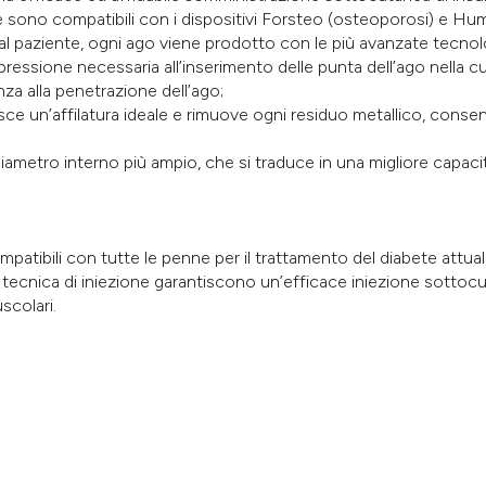
re sono compatibili con i dispositivi Forsteo (osteoporosi) e Hu
t al paziente, ogni ago viene prodotto con le più avanzate tecnol
la pressione necessaria all’inserimento delle punta dell’ago nella c
enza alla penetrazione dell’ago;
sce un’affilatura ideale e rimuove ogni residuo metallico, consen
diametro interno più ampio, che si traduce in una migliore capacità
patibili con tutte le penne per il trattamento del diabete attua
tecnica di iniezione garantiscono un’efficace iniezione sottocut
scolari.