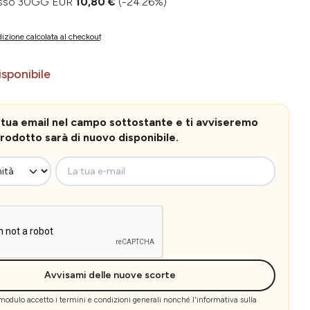
basso 30GG EUR
10,80 €
(-24.26%)
izione calcolata al checkout
sponibile
la tua email nel campo sottostante e ti avviseremo
rodotto sarà di nuovo disponibile.
La tua e-mail
Avvisami delle nuove scorte
 modulo accetto i
termini e condizioni generali
nonché l'
informativa sulla