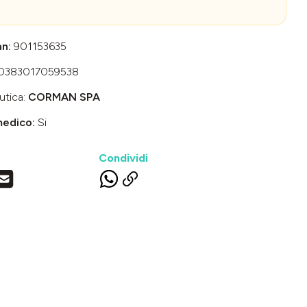
an:
901153635
0383017059538
utica:
CORMAN SPA
medico:
Si
Condividi