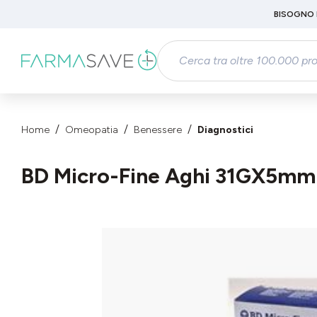
Passa al contenuto principale
BISOGNO 
Salta alla ricerca
Passa alla navigazione principale
Home
Omeopatia
Benessere
Diagnostici
BD Micro-Fine Aghi 31GX5mm p
Salta la galleria di immagini