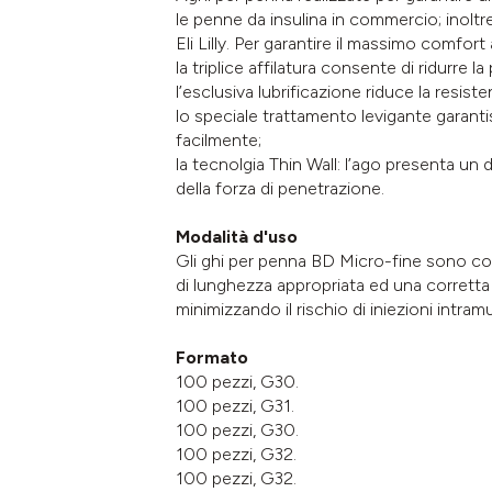
le penne da insulina in commercio; inolt
Eli Lilly. Per garantire il massimo comfor
la triplice affilatura consente di ridurre 
l’esclusiva lubrificazione riduce la resist
lo speciale trattamento levigante garanti
facilmente;
la tecnolgia Thin Wall: l’ago presenta un 
della forza di penetrazione.
Modalità d'uso
Gli ghi per penna BD Micro-fine sono com
di lunghezza appropriata ed una corretta 
minimizzando il rischio di iniezioni intramu
Formato
100 pezzi, G30.
100 pezzi, G31.
100 pezzi, G30.
100 pezzi, G32.
100 pezzi, G32.