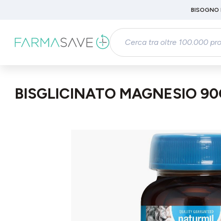
Passa al contenuto principale
BISOGNO 
Salta alla ricerca
Passa alla navigazione principale
BISGLICINATO MAGNESIO 9
Salta la galleria di immagini