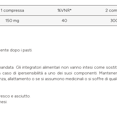
1 compressa
%VNR*
2 com
150 mg
40
30
mente dopo i pasti.
data. Gli integratori alimentari non vanno intesi come sostitut
 caso di ipersensibilità a uno dei suoi componenti. Mantenere 
za, allattamento o se si assumono medicinali o si soffre di qual
fresco e asciutto.
esi.