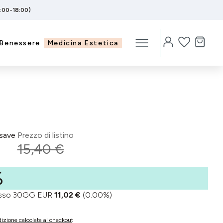
5:00-18:00)
Benessere
Medicina Estetica
save
Prezzo di listino
15,40 €
%
basso 30GG EUR
11,02 €
(0.00%)
izione calcolata al checkout