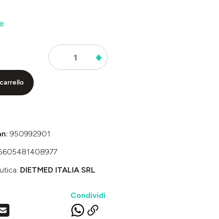
e
carrello
an:
950992901
5605481408977
utica:
DIETMED ITALIA SRL
Condividi