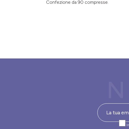
Confezione da 90 compresse.
N
In