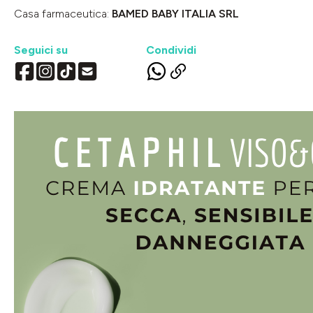
Casa farmaceutica:
BAMED BABY ITALIA SRL
Seguici su
Condividi