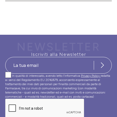
NEWSLETTER
Iscriviti alla Newsletter
In qualità di interessato, avendo letto l’informativa
Privacy Policy
redatta
ai sensi del Regolamento EU 2016/679, acconsento espressamente al
trattamento dei miei dati personali per finalità commerciali da parte di
Farmasave, tra cui invio di comunicazioni marketing (con modalità
telematiche - quali ad es. newsletter ed e-mail con inviti e comunicazioni
commerciali - e modalità tradizionali, quali ad es. posta cartacea)