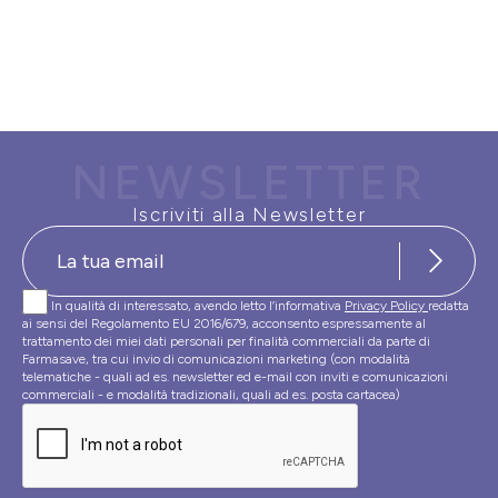
NEWSLETTER
Iscriviti alla Newsletter
In qualità di interessato, avendo letto l’informativa
Privacy Policy
redatta
ai sensi del Regolamento EU 2016/679, acconsento espressamente al
trattamento dei miei dati personali per finalità commerciali da parte di
Farmasave, tra cui invio di comunicazioni marketing (con modalità
telematiche - quali ad es. newsletter ed e-mail con inviti e comunicazioni
commerciali - e modalità tradizionali, quali ad es. posta cartacea)