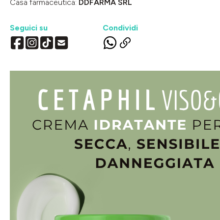
Casa farmaceutica:
DDFARMA SRL
Seguici su
Condividi