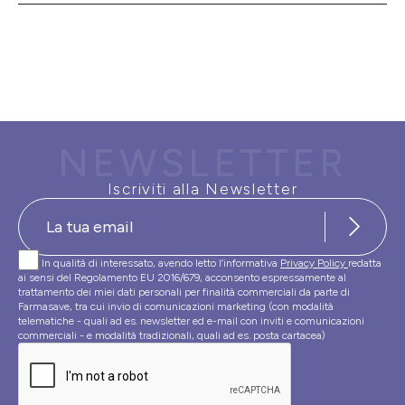
NEWSLETTER
Iscriviti alla Newsletter
In qualità di interessato, avendo letto l’informativa
Privacy Policy
redatta
ai sensi del Regolamento EU 2016/679, acconsento espressamente al
trattamento dei miei dati personali per finalità commerciali da parte di
Farmasave, tra cui invio di comunicazioni marketing (con modalità
telematiche - quali ad es. newsletter ed e-mail con inviti e comunicazioni
commerciali - e modalità tradizionali, quali ad es. posta cartacea)