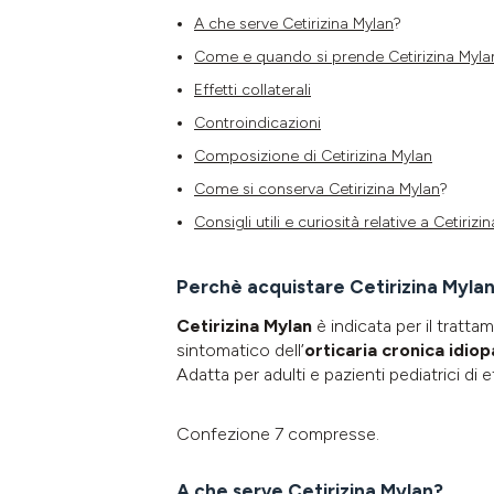
A che serve Cetirizina
Mylan
?
Come e quando si prende Cetirizina
Myla
Effetti collaterali
Controindicazioni
Composizione di Cetirizina
Mylan
Come si conserva Cetirizina
Mylan
?
Consigli utili e curiosità relative a Cetirizi
Perchè acquistare Cetirizina Myla
Cetirizina Mylan
è indicata per il tratta
sintomatico dell’
orticaria cronica idiop
Adatta per adulti e pazienti pediatrici di 
Confezione 7 compresse.
A che serve Cetirizina Mylan?