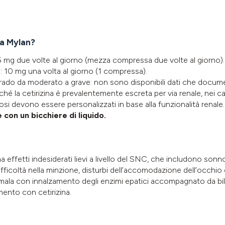
na Mylan?
 5 mg due volte al giorno (mezza compressa due volte al giorno)
i
: 10 mg una volta al giorno (1 compressa).
ado da moderato a grave: non sono disponibili dati che documen
é la cetirizina è prevalentemente escreta per via renale, nei ca
le dosi devono essere personalizzati in base alla funzionalità renale
on un bicchiere di liquido.
 effetti indesiderati lievi a livello del SNC, che includono sonn
 difficoltà nella minzione, disturbi dell’accomodazione dell’occhi
omala con innalzamento degli enzimi epatici accompagnato da bilir
amento con cetirizina.