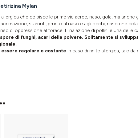
Cetirizina Mylan
allergica che colpisce le prime vie aeree, naso, gola, ma anche
i lacrimazione, starnuti, prurito al naso e agli occhi, naso che co
enso di oppressione al torace. L'inalazione di pollini è una delle ca
, spore di funghi, acari della polvere. Solitamente si svilupp
gionale.
e essere regolare e costante
in caso di rinite allergica, tale d
..