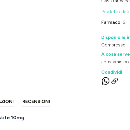
Casa farmace
Prodotto detra
Farmaco:
Si
Disponibile i
Compresse
A cosa serve
antistaminico
Condividi
AZIONI
RECENSIONI
stite 10mg