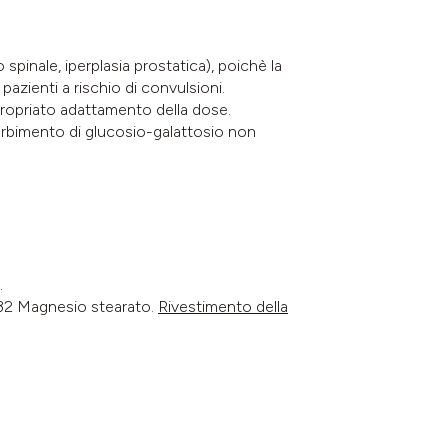
 spinale, iperplasia prostatica), poichè la
 pazienti a rischio di convulsioni.
propriato adattamento della dose.
assorbimento di glucosio-galattosio non
.
/32 Magnesio stearato.
Rivestimento della