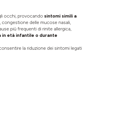
 gli occhi, provocando
sintomi simili a
la, congestione delle mucose nasali,
use più frequenti di rinite allergica,
a in età infantile o durante
a consentire la riduzione dei sintomi legati