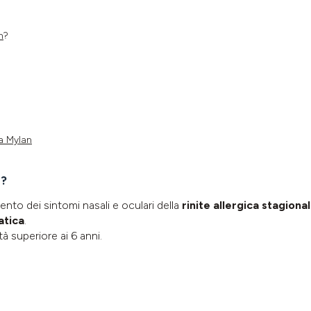
n
?
na
Mylan
n?
mento dei sintomi nasali e oculari della
rinite allergica stagion
atica
.
età superiore ai 6 anni.