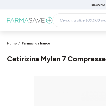
Passa al contenuto principale
BISOGNO 
Salta alla ricerca
Passa alla navigazione principale
Home
Farmaci da banco
Cetirizina Mylan 7 Compresse
Salta la galleria di immagini