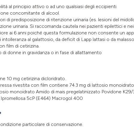
ità al principio attivo o ad uno qualsiasi degli eccipienti.
ione concomitante di alcool.
ri di predisposizione di ritenzione urinaria (es. lesioni del midollo
nzione urinaria. Si raccomanda cautela nei pazienti epilettici e nei
eriore ai 6 anni poiché questa formulazione non consente un ap
 di intolleranza al galattosio, da deficit di Lapp lattasi o da mal
film di cetirizina.
 di donne in gravidanza o in fase di allattamento
e 10 mg cetirizina dicloridrato.
essa rivestita con film contiene 74.3 mg di lattosio monoidrato
tosio monoidrato Amido di mais pregelatinizzato Povidone K29
71) Ipromellosa 5cP (E464) Macrogol 400
?
ondizione particolare di conservazione.