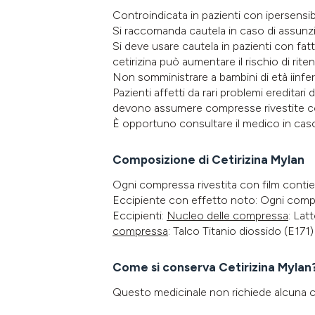
Controindicata in pazienti con ipersensibil
Si raccomanda cautela in caso di assunz
Si deve usare cautela in pazienti con fatto
cetirizina può aumentare il rischio di rite
Non somministrare a bambini di età iinf
Pazienti affetti da rari problemi ereditari
devono assumere compresse rivestite con 
È opportuno consultare il medico in caso
Composizione di Cetirizina Mylan
Ogni compressa rivestita con film contien
Eccipiente con effetto noto: Ogni compr
Eccipienti:
Nucleo delle compressa
: Lat
compressa
: Talco Titanio diossido (E1
Come si conserva Cetirizina Mylan
Questo medicinale non richiede alcuna c