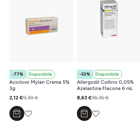
-77%
Disponibile
-53%
Disponibile
Aciclovir Mylan Crema 5%
Allergodil Collirio 0,05%
3g
Azelastina Flacone 6 mL
2,12 €
9,30 €
8,63 €
18,35 €
Aggiungi al carrello
Aggiungi al carrello