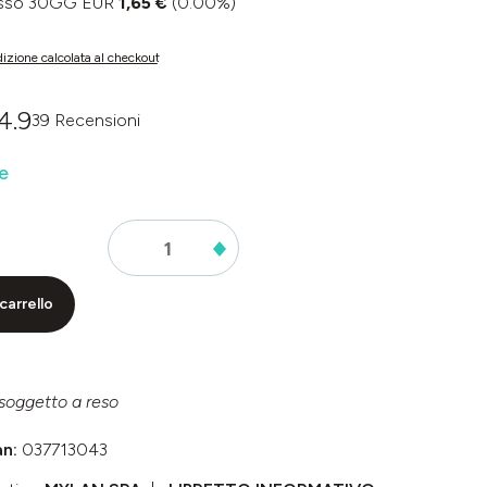
basso 30GG EUR
1,65 €
(0.00%)
izione calcolata al checkout
4.9
39 Recensioni
dia di 0 su 5 stelle
e
carrello
soggetto a reso
an:
037713043