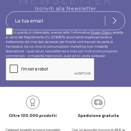
NEWSLETTER
Iscriviti alla Newsletter
In qualità di interessato, avendo letto l’informativa
Privacy Policy
redatta
ai sensi del Regolamento EU 2016/679, acconsento espressamente al
trattamento dei miei dati personali per finalità commerciali da parte di
Farmasave, tra cui invio di comunicazioni marketing (con modalità
telematiche - quali ad es. newsletter ed e-mail con inviti e comunicazioni
commerciali - e modalità tradizionali, quali ad es. posta cartacea)
Oltre 100.000 prodotti
Spedizione gratuita
Catalogo prodotti ampio e completo
Con un acquisto minimo di 69 € la