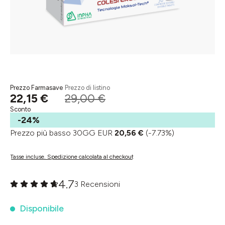
Prezzo Farmasave
Prezzo di listino
22,15 €
29,00 €
Sconto
-24%
Prezzo più basso 30GG EUR
20,56 €
(-7.73%)
Tasse incluse. Spedizione calcolata al checkout
4.7
3 Recensioni
Valutazione media di 0 su 5 stelle
Disponibile