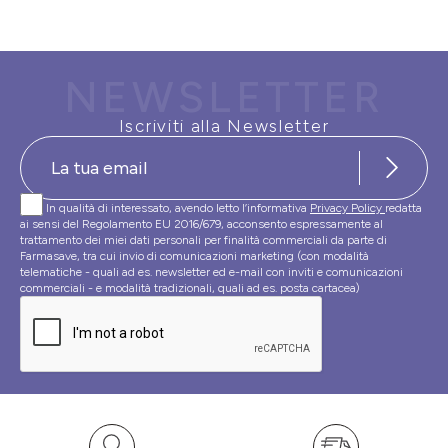
NEWSLETTER
Iscriviti alla Newsletter
In qualità di interessato, avendo letto l’informativa
Privacy Policy
redatta
ai sensi del Regolamento EU 2016/679, acconsento espressamente al
trattamento dei miei dati personali per finalità commerciali da parte di
Farmasave, tra cui invio di comunicazioni marketing (con modalità
telematiche - quali ad es. newsletter ed e-mail con inviti e comunicazioni
commerciali - e modalità tradizionali, quali ad es. posta cartacea)