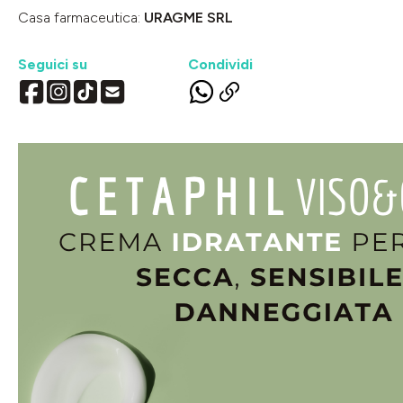
Casa farmaceutica:
URAGME SRL
Seguici su
Condividi