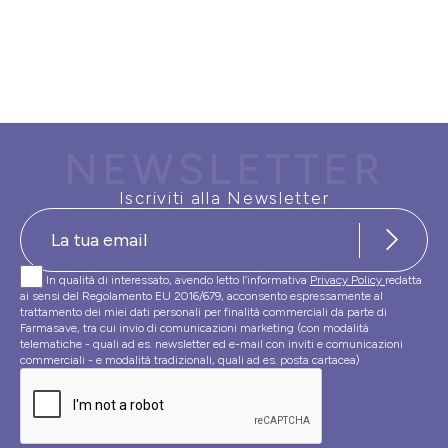
NEWSLETTER
Iscriviti alla Newsletter
In qualità di interessato, avendo letto l’informativa
Privacy Policy
redatta
ai sensi del Regolamento EU 2016/679, acconsento espressamente al
trattamento dei miei dati personali per finalità commerciali da parte di
Farmasave, tra cui invio di comunicazioni marketing (con modalità
telematiche - quali ad es. newsletter ed e-mail con inviti e comunicazioni
commerciali - e modalità tradizionali, quali ad es. posta cartacea)