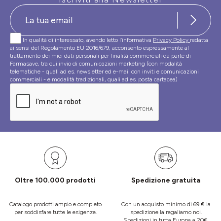
In qualità di interessato, avendo letto l’informativa
Privacy Policy
redatta
ai sensi del Regolamento EU 2016/679, acconsento espressamente al
trattamento dei miei dati personali per finalità commerciali da parte di
Farmasave, tra cui invio di comunicazioni marketing (con modalità
telematiche - quali ad es. newsletter ed e-mail con inviti e comunicazioni
commerciali - e modalità tradizionali, quali ad es. posta cartacea)
Oltre 100.000 prodotti
Spedizione gratuita
Catalogo prodotti ampio e completo
Con un acquisto minimo di 69 € la
per soddisfare tutte le esigenze.
spedizione la regaliamo noi.
Spedizioni in tutta Europa a 20€.