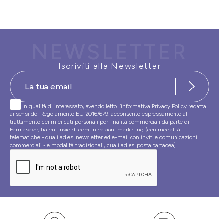
NEWSLETTER
Iscriviti alla Newsletter
In qualità di interessato, avendo letto l’informativa
Privacy Policy
redatta
ai sensi del Regolamento EU 2016/679, acconsento espressamente al
trattamento dei miei dati personali per finalità commerciali da parte di
Farmasave, tra cui invio di comunicazioni marketing (con modalità
telematiche - quali ad es. newsletter ed e-mail con inviti e comunicazioni
commerciali - e modalità tradizionali, quali ad es. posta cartacea)